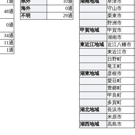
1通
県外
10通
湖南地域
草津市
海外
0通
守山市
48通
不明
29通
栗東市
野洲市
0通
甲賀地域
甲賀市
34通
湖南市
11通
東近江地域
近江八幡市
1通
東近江市
日野町
竜王町
湖東地域
彦根市
愛荘町
豊郷町
甲良町
多賀町
湖北地域
長浜市
米原市
湖西地域
高島市