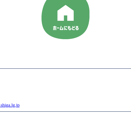
higa.lg.jp