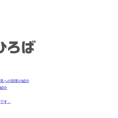
見への回答の紹介
紹介
です」