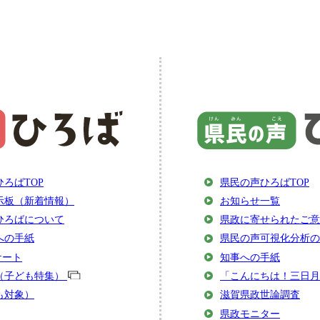
ろばTOP
県民の声ひろばTOP
示板（新着情報）
お知らせ一覧
ひろばについて
県政に寄せられたご意
への手紙
県民の声可視化分析の
ケート
知事への手紙
（子ども特集）
「こんにちは！三日月
も対象）
滋賀県政世論調査
県政モニター