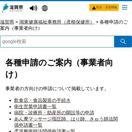
防災・災害情報
滋賀県
>
湖東健康福祉事務所（彦根保健所）
>
各種申請のご
案内（事業者向け）
各種申請のご案内（事業者向
け）
事業者の方向けの申請について掲載しています。
飲食店・食品製造の手続き
衛生営業申請書一覧
病院・診療所・助産所の開設等の申請
あん摩マッサージ指圧師、はり師、きゅう師法関
係申請書一覧
柔道整復師法関係申請書一覧