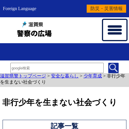
Foreign Language
防災・災害情報
滋賀県警トップページ
>
安全な暮らし
>
少年育成
>
非行少年
を生まない社会づくり
非行少年を生まない社会づくり
記事一覧