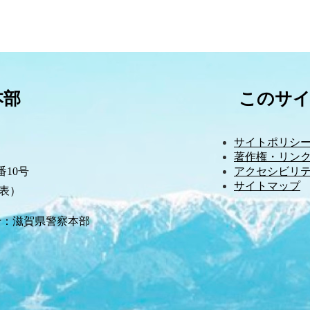
本部
このサ
サイトポリシ
著作権・リンク
10号
アクセシビリ
サイトマップ
（代表）
せ：滋賀県警察本部