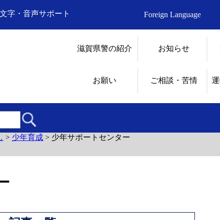
文字・音声サポート
Foreign Language
滋賀県警の紹介
お知らせ
お願い
ご相談・苦情
運
し
>
少年育成
>
少年サポートセンター
ー