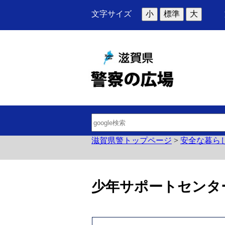
文字サイズ
小
標準
大
滋賀県警トップページ
>
安全な暮ら
少年サポートセンタ