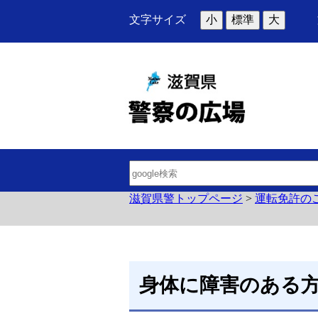
文字サイズ
小
標準
大
滋賀県警トップページ
>
運転免許の
身体に障害のある