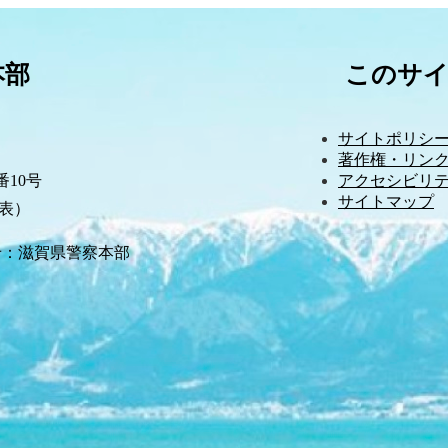
本部
このサ
サイトポリシ
著作権・リンク
10号
アクセシビリ
サイトマップ
（代表）
せ：滋賀県警察本部