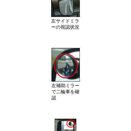
左サイドミラ
ーの視認状況
左補助ミラー
で二輪車を確
認