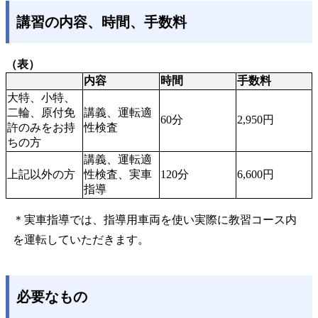
講習の内容、時間、手数料
（表）
内容
時間
手数料
大特、小特、
二輪、原付免
講義、運転適
60分
2,950円
許のみをお持
性検査
ちの方
講義、運転適
上記以外の方
性検査、実車
120分
6,600円
指導
＊実車指導では、指導用車両を使い実際に教習コース内
を運転していただきます。
必要なもの