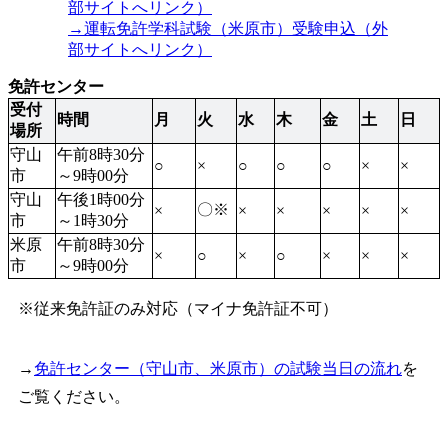
部サイトへリンク）
→運転免許学科試験（米原市）受験申込（外
部サイトへリンク）
免許センター
受付
時間
月
火
水
木
金
土
日
場所
守山
午前8時30分
○
×
○
○
○
×
×
市
～9時00分
守山
午後1時00分
〇※
×
×
×
×
×
×
市
～1時30分
米原
午前8時30分
×
○
×
○
×
×
×
市
～9時00分
※従来免許証のみ対応（マイナ免許証不可）
→
免許センター（守山市、米原市）の試験当日の流れ
を
ご覧ください。