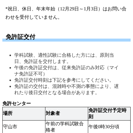
*祝日、休日、年末年始（12月29日～1月3日）はお問い合
わせを受付していません。
免許証交付
学科試験、適性試験に合格した方には、原則当
日、免許証を交付します。
午後の免許証交付は、従来免許証のみ対応（マイ
ナ免許証不可） 
免許証交付時刻は下記を参考にしてください。 
免許証の交付は、混雑時や不測の事態により、遅
免許センター
免許証交付予定時
場所
対象者
刻
午前の学科試験合
守山市
午後0時30分頃
格者