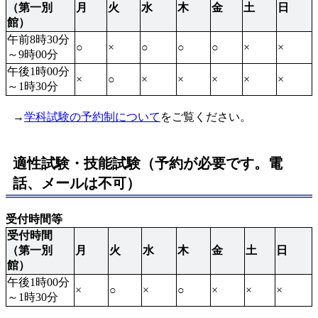
（第一別
月
火
水
木
金
土
日
館）
午前8時30分
○
×
○
○
○
×
×
～9時00分
午後1時00分
×
○
×
×
×
×
×
～1時30分
→
学科試験の予約制について
をご覧ください。
適性試験・技能試験（予約が必要です。電
話、メールは不可）
受付時間等
受付時間
（第一別
月
火
水
木
金
土
日
館）
午後1時00分
×
○
×
○
×
×
×
～1時30分