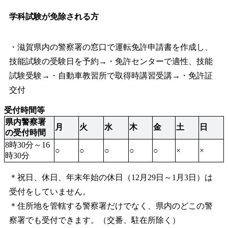
学科試験が免除される方
・滋賀県内の警察署の窓口で運転免許申請書を作成し、
技能試験の受験日を予約→・免許センターで適性、技能
試験受験→・自動車教習所で取得時講習受講→・免許証
交付
受付時間等
県内警察署
月
火
水
木
金
土
日
の受付時間
8時30分～16
○
○
○
○
○
×
×
時30分
＊祝日、休日、年末年始の休日（12月29日～1月3日）は
受付をしていません。
＊住所地を管轄する警察署だけでなく、県内のどこの警
察署でも受付できます。（交番、駐在所除く）