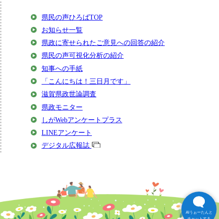
県民の声ひろばTOP
お知らせ一覧
県政に寄せられたご意見への回答の紹介
県民の声可視化分析の紹介
知事への手紙
「こんにちは！三日月です」
滋賀県政世論調査
県政モニター
しがWebアンケートプラス
LINEアンケート
デジタル広報誌
AIうぉーたんと
チャットする