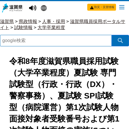
防災・災害情報
滋賀県
>
県政情報
>
人事・採用
>
滋賀県職員採用ポータルサ
イト
>
試験情報
>
大学卒業程度
令和8年度滋賀県職員採用試験
（大学卒業程度）夏試験 専門
試験型（行政・行政（DX）・
警察事務）、夏試験 SPI試験
型（病院運営）第1次試験人物
面接対象者受験番号および第1