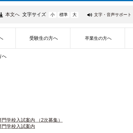
本文へ
文字サイズ
文字・音声サポート
小
標準
大
へ
受験生の方へ
卒業生の方へ
方へ
門学校入試案内 （2次募集）
専門学校入試案内