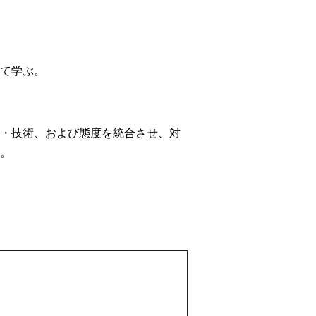
て学ぶ。
・技術、および態度を統合させ、対
。