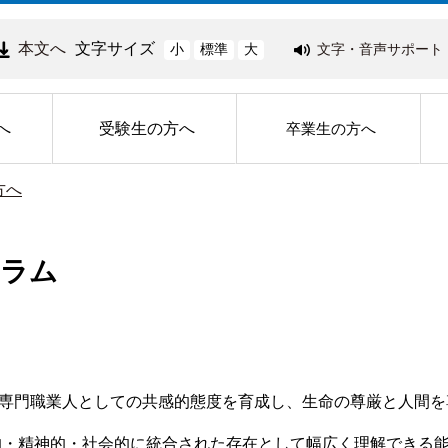
本文へ
文字サイズ
文字・音声サポート
小
標準
大
へ
受験生の方へ
卒業生の方へ
方へ
ュラム
専門職業人としての共感的態度を育成し、生命の尊厳と人間を
的・精神的・社会的に統合された存在として幅広く理解できる能