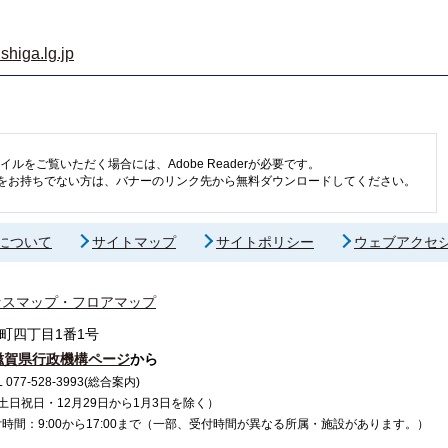
shiga.lg.jp
イルをご覧いただく場合には、Adobe Readerが必要です。
eaderをお持ちでない方は、バナーのリンク先から無料ダウンロードしてください。
について
サイトマップ
サイトポリシー
ウェブアクセ
セスマップ・フロアマップ
町四丁目1番1号
滋賀県行政機構ページ
から
7-528-3993(総合案内)
で（土日祝日・12月29日から1月3日を除く）
間：9:00から17:00まで（一部、受付時間が異なる所属・施設があります。）