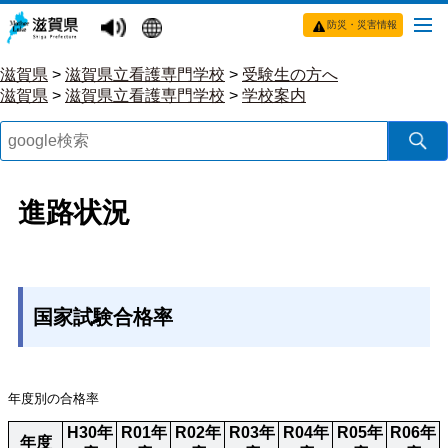
防災・災害情報
滋賀県
>
滋賀県立看護専門学校
>
受験生の方へ
滋賀県
>
滋賀県立看護専門学校
>
学校案内
進路状況
国家試験合格率
年度別の合格率
H30年
R01年
R02年
R03年
R04年
R05年
R06年
年度