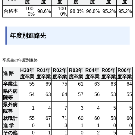
度
度
度
度
度
度
度
100.
100.
合格率
98.6%
98.3%
96.8%
95.2%
95.2%
0%
0%
年度別進路先
卒業生の年度別進路
H30年
R01年
R02年
R03年
R04年
R05年
R06年
進 路
度卒業
度卒業
度卒業
度卒業
度卒業
度卒業
度卒業
卒業生
55
69
75
61
63
63
64
県内病
54
63
64
57
56
53
55
院等
県外病
1
4
7
3
4
5
5
院等
就職計
55
67
71
60
60
58
60
進 学
0
1
3
1
1
0
0
その他
0
1
1
0
2
5
4