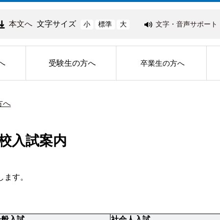
本文へ
文字サイズ
文字・音声サポート
小
標準
大
へ
受験生の方へ
卒業生の方へ
方へ
校入試案内
します。
一般入試
社会人入試