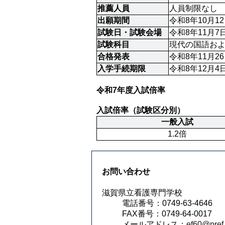
推薦人員
人員制限なし
出願期間
令和8年10月
試験日・試験会場
令和8年11月
試験科目
現代の国語およ
合格発表
令和8年11月2
入学手続期限
令和8年12月
令和7
年度入試倍率
入試倍率（試験区分別）
一般入試
1.2倍
お問い合わせ
滋賀県立看護専門学校
電話番号：0749-63-4646
FAX番号：0749-64-0017
メールアドレス：
ef60@pref.