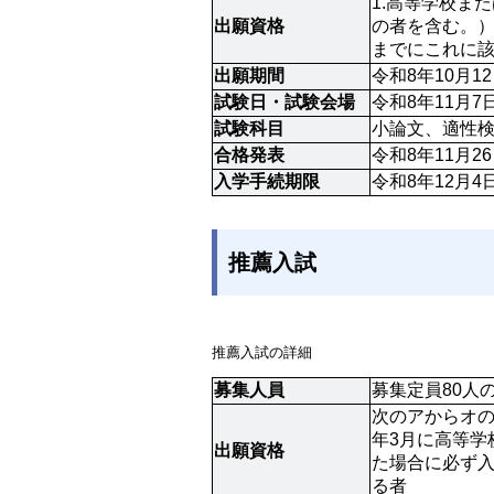
1.高等学校ま
出願資格
の者を含む。）
までにこれに該
出願期間
令和8年10月
試験日・試験会場
令和8年11月
試験科目
小論文、適性
合格発表
令和8年11月2
入学手続期限
令和8年12月
推薦入試
推薦入試の詳細
募集人員
募集定員80人の
次のアからオの
年3月に高等学
出願資格
た場合に必ず入
る者