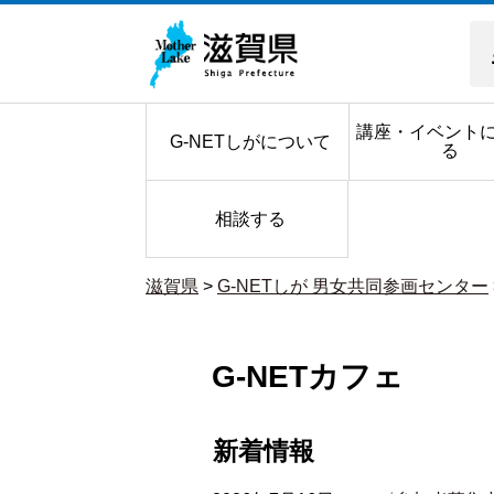
講座・イベント
G-NETしがについて
る
相談する
滋賀県
>
G-NETしが 男女共同参画センター
G-NETカフェ
新着情報