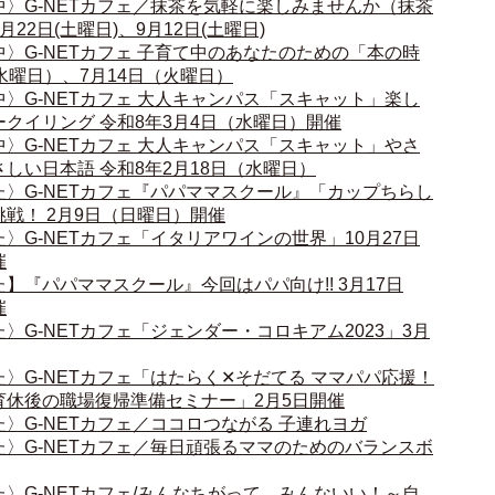
〉G-NETカフェ／抹茶を気軽に楽しみませんか（抹茶
22日(土曜日)、9月12日(土曜日)
〉G-NETカフェ 子育て中のあなたのための「本の時
水曜日）、7月14日（火曜日）
〉G-NETカフェ 大人キャンパス「スキャット」楽し
クイリング 令和8年3月4日（水曜日）開催
〉G-NETカフェ 大人キャンパス「スキャット」やさ
しい日本語 令和8年2月18日（水曜日）
〉G-NETカフェ『パパママスクール』「カップちらし
戦！ 2月9日（日曜日）開催
〉G-NETカフェ「イタリアワインの世界」10月27日
催
】『パパママスクール』今回はパパ向け!! 3月17日
催
〉G-NETカフェ「ジェンダー・コロキアム2023」3月
〉G-NETカフェ「はたらく✕そだてる ママパパ応援！
育休後の職場復帰準備セミナー」2月5日開催
〉G-NETカフェ／ココロつながる 子連れヨガ
〉G-NETカフェ／毎日頑張るママのためのバランスボ
〉G-NETカフェ/みんなちがって、みんないい！～自