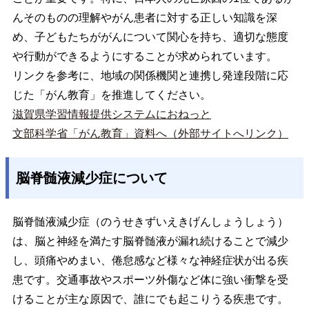
んそのものの理解やがん患者に対する正しい知識を深
め、子どもたちががんについて関心を持ち、適切な態度
や行動ができるようにすることが求められています。
リンクを参考に、地域の関係機関と連携し発達段階に応
じた「がん教育」を推進してください。
滋賀県学習情報提供システムにおねっと
文部科学省「がん教育」資料へ（外部サイトへリンク）
脳脊髄液減少症について
脳脊髄液減少症（のうせきずいえきげんしょうしょう）
は、脳と神経を満たす脳脊髄液が漏れ続けることで減少
し、頭痛やめまい、倦怠感など様々な神経症状が出る疾
患です。交通事故やスポーツ外傷など体に強い衝撃を受
けることが主な原因で、誰にでも起こりうる疾患です。