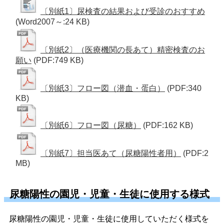
〔別紙1〕尿検査の結果および受診のおすすめ
(Word2007～:24 KB)
〔別紙2〕（医療機関の長あて）精密検査のお
願い
(PDF:749 KB)
〔別紙3〕フロー図（潜血・蛋白）
(PDF:340
KB)
〔別紙6〕フロー図（尿糖）
(PDF:162 KB)
〔別紙7〕担当医あて（尿糖陽性者用）
(PDF:2
MB)
尿糖陽性の園児・児童・生徒に使用する様式
尿糖陽性の園児・児童・生徒に使用していただく様式を