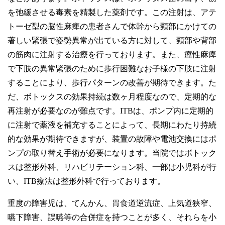
を弛緩させる毒素を精製した薬剤です。この注射は、アテ
トーゼ型の脳性麻痺の患者さんで体幹から頸部にかけての
著しい緊張で姿勢異常が出ている方に対して、頸部や背部
の筋肉に注射する治療を行っております。また、痙性麻痺
で下肢の異常緊張のために歩行困難なお子様の下肢に注射
することにより、歩行パターンの改善が期待できます。た
だ、ボトックスの効果持続は数ヶ月程度なので、定期的な
再注射が必要なのが難点です。ITBは、ポンプ内に定期的
に注射で薬液を補充することによって、長期にわたり持続
的な効果が期待できますが、装置の故障や電池交換にはポ
ンプの取り替え手術が必要になります。当院ではボトック
スは整形外科、リハビリテーション科、一部は小児科が行
い、ITB療法は整形外科で行っております。
重度の障害児は、てんかん、胃食道逆流症、上気道狭窄、
嚥下障害、誤嚥等の合併症を持つことが多く、それらを小