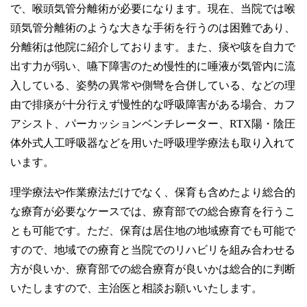
で、喉頭気管分離術が必要になります。現在、当院では喉
頭気管分離術のような大きな手術を行うのは困難であり、
分離術は他院に紹介しております。また、痰や咳を自力で
出す力が弱い、嚥下障害のため慢性的に唾液が気管内に流
入している、姿勢の異常や側彎を合併している、などの理
由で排痰が十分行えず慢性的な呼吸障害がある場合、カフ
アシスト、パーカッションベンチレーター、RTX陽・陰圧
体外式人工呼吸器などを用いた呼吸理学療法も取り入れて
います。
理学療法や作業療法だけでなく、保育も含めたより総合的
な療育が必要なケースでは、療育部での総合療育を行うこ
とも可能です。ただ、保育は居住地の地域療育でも可能で
すので、地域での療育と当院でのリハビリを組み合わせる
方が良いか、療育部での総合療育が良いかは総合的に判断
いたしますので、主治医と相談お願いいたします。