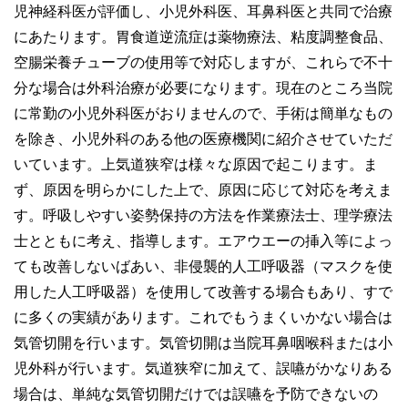
児神経科医が評価し、小児外科医、耳鼻科医と共同で治療
にあたります。胃食道逆流症は薬物療法、粘度調整食品、
空腸栄養チューブの使用等で対応しますが、これらで不十
分な場合は外科治療が必要になります。現在のところ当院
に常勤の小児外科医がおりませんので、手術は簡単なもの
を除き、小児外科のある他の医療機関に紹介させていただ
いています。上気道狭窄は様々な原因で起こります。ま
ず、原因を明らかにした上で、原因に応じて対応を考えま
す。呼吸しやすい姿勢保持の方法を作業療法士、理学療法
士とともに考え、指導します。エアウエーの挿入等によっ
ても改善しないばあい、非侵襲的人工呼吸器（マスクを使
用した人工呼吸器）を使用して改善する場合もあり、すで
に多くの実績があります。これでもうまくいかない場合は
気管切開を行います。気管切開は当院耳鼻咽喉科または小
児外科が行います。気道狭窄に加えて、誤嚥がかなりある
場合は、単純な気管切開だけでは誤嚥を予防できないの