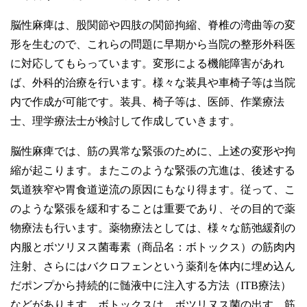
脳性麻痺は、股関節や四肢の関節拘縮、脊椎の湾曲等の変
形を生むので、これらの問題に早期から当院の整形外科医
に対応してもらっています。変形による機能障害があれ
ば、外科的治療を行います。様々な装具や車椅子等は当院
内で作成が可能です。装具、椅子等は、医師、作業療法
士、理学療法士が検討して作成していきます。
脳性麻痺では、筋の異常な緊張のために、上述の変形や拘
縮が起こります。またこのような緊張の亢進は、後述する
気道狭窄や胃食道逆流の原因にもなり得ます。従って、こ
のような緊張を緩和することは重要であり、その目的で薬
物療法も行います。薬物療法としては、様々な筋弛緩剤の
内服とボツリヌス菌毒素（商品名：ボトックス）の筋肉内
注射、さらにはバクロフェンという薬剤を体内に埋め込ん
だポンプから持続的に髄液中に注入する方法（ITB療法）
などがあります。ボトックスは、ボツリヌス菌の出す、筋