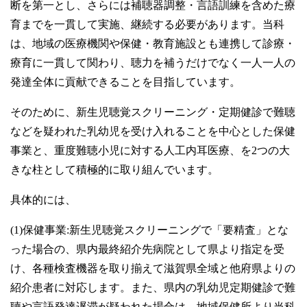
断を第一とし、さらには補聴器調整・言語訓練を含めた療
育までを一貫して実施、継続する必要があります。当科
は、地域の医療機関や保健・教育施設とも連携して診療・
療育に一貫して関わり、聴力を補うだけでなく一人一人の
発達全体に貢献できることを目指しています。
そのために、新生児聴覚スクリーニング・定期健診で難聴
などを疑われた乳幼児を受け入れることを中心とした保健
事業と、重度難聴小児に対する人工内耳医療、を2つの大
きな柱として積極的に取り組んでいます。
具体的には、
(1)保健事業:新生児聴覚スクリーニングで「要精査」とな
った場合の、県内最終紹介先病院として県より指定を受
け、各種検査機器を取り揃えて滋賀県全域と他府県よりの
紹介患者に対応します。また、県内の乳幼児定期健診で難
聴や言語発達遅滞が疑われた場合は、地域保健所より当科