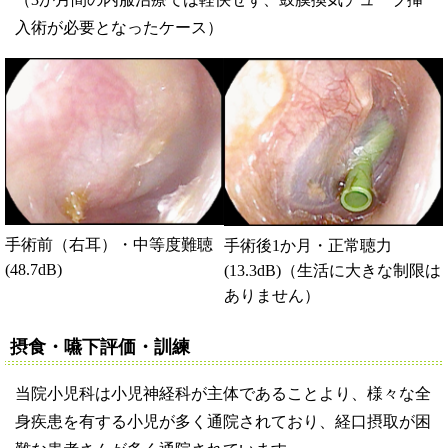
入術が必要となったケース）
手術前（右耳）・中等度難聴
手術後1か月・正常聴力
(48.7dB)
(13.3dB)（生活に大きな制限は
ありません）
摂食・嚥下評価・訓練
当院小児科は小児神経科が主体であることより、様々な全
身疾患を有する小児が多く通院されており、経口摂取が困