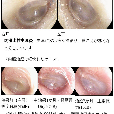
右耳
左耳
(2)
滲出性中耳炎
：中耳に浸出液が溜まり、聴こえが悪くな
ってしまいます
（内服治療で軽快したケース）
治療前（左耳）・中
治療1か月・軽度難
治療2か月・正常聴
等度難聴(45dB)
聴(26.7dB)
力(15dB)
（3か月間の内服治療では軽快せず、鼓膜換気チューブ挿