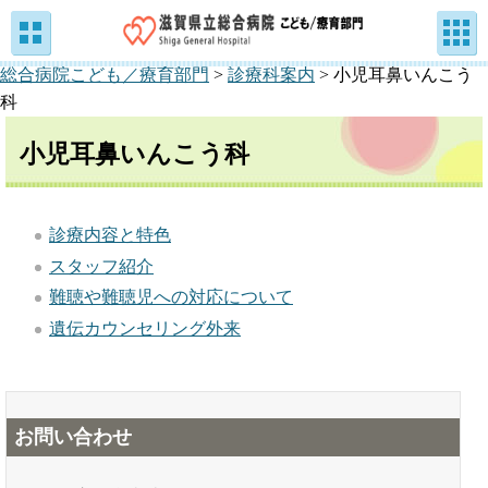
総合病院こども／療育部門
>
診療科案内
>
小児耳鼻いんこう
科
小児耳鼻いんこう科
診療内容と特色
スタッフ紹介
難聴や難聴児への対応について
遺伝カウンセリング外来
お問い合わせ