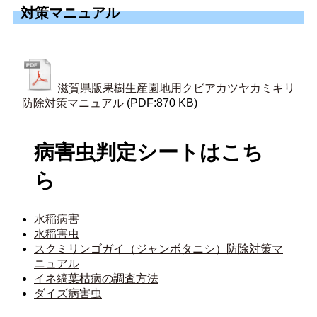
対策マニュアル
滋賀県版果樹生産園地用クビアカツヤカミキリ
防除対策マニュアル
(PDF:870 KB)
病害虫判定シートはこち
ら
水稲病害
水稲害虫
スクミリンゴガイ（ジャンボタニシ）防除対策マ
ニュアル
イネ縞葉枯病の調査方法
ダイズ病害虫