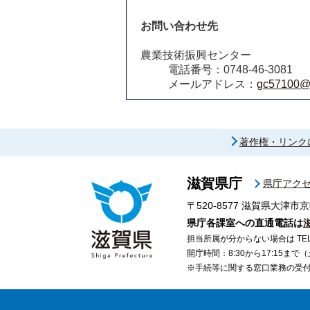
お問い合わせ先
農業技術振興センター
電話番号：0748-46-3081
メールアドレス：
gc57100@pr
著作権・リンク
滋賀県庁
県庁アク
〒520-8577
滋賀県大津市京
県庁各課室への直通電話は
担当所属が分からない場合は TEL 07
開庁時間：8:30から17:15ま
※手続等に関する窓口業務の受付時