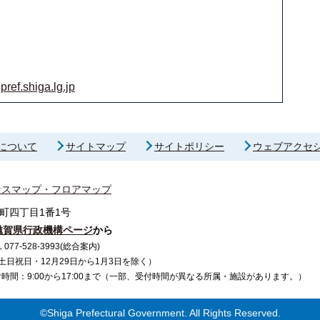
ef.shiga.lg.jp
について
サイトマップ
サイトポリシー
ウェブアクセ
セスマップ・フロアマップ
町四丁目1番1号
滋賀県行政機構ページ
から
7-528-3993(総合案内)
で（土日祝日・12月29日から1月3日を除く）
間：9:00から17:00まで（一部、受付時間が異なる所属・施設があります。）
©Shiga Prefectural Government. All Rights Reserved.