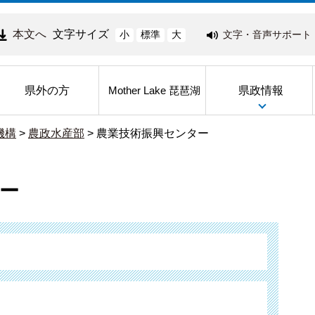
本文へ
文字サイズ
文字・音声サポート
小
標準
大
県外の方
県政情報
Mother Lake 琵琶湖
機構
>
農政水産部
>
農業技術振興センター
ー