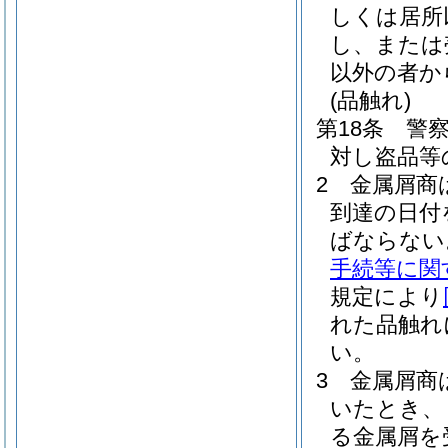
しくは居所
し、または
以外の者か
(品触れ)
第18条
警
対し盗品等
2
金属屑商
到達の日付
ばならない
手続等に関
規定により
れた品触れ
い。
3
金属屑商
いたとき、
る金属屑を