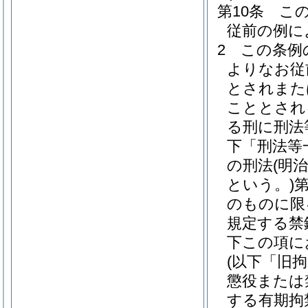
第10条
こ
従前の例に
2
この条例
よりなお従
とされまた
こととされ
る刑に刑法
下「刑法等
の刑法
(明
という。)
のものに限
規定する禁
下この項に
(以下「旧
懲役または
する有期拘