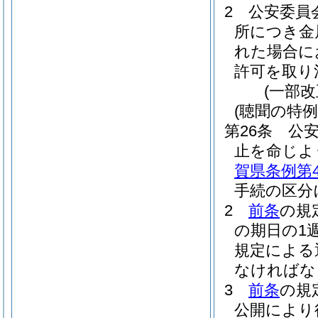
2
公安委員
所につき金
れた場合に
許可を取り
(一部改
(聴聞の特例
第26条
公
止を命じよ
賀県条例第4
手続の区分
2
前条
の規
の期日の1
規定による
なければな
3
前条
の規
公開により