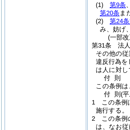
(1)
第9条
第20条
ま
(2)
第24
み、妨げ
(一部改
第31条
法
その他の従
違反行為を
は人に対し
付
則
この条例は
付
則
(
1
この条例
施行する。
2
この条例
は、なお従