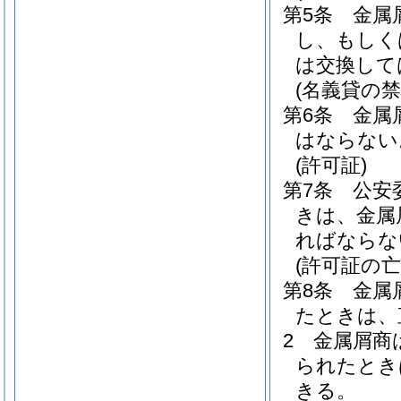
第5条
金属
し、もしく
は交換して
(名義貸の禁
第6条
金属
はならない
(許可証)
第7条
公安
きは、金属
ればならな
(許可証の
第8条
金属
たときは、
2
金属屑商
られたとき
きる。