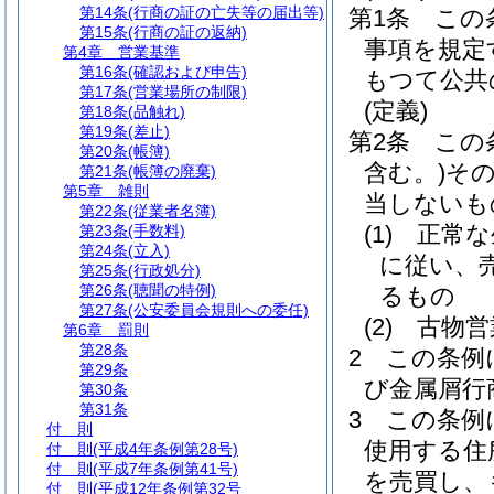
第14条
(行商の証の亡失等の届出等)
第1条
この
第15条
(行商の証の返納)
事項を規定
第4章
営業基準
第16条
(確認および申告)
もつて公共
第17条
(営業場所の制限)
(定義)
第18条
(品触れ)
第19条
(差止)
第2条
この
第20条
(帳簿)
含む。)
そ
第21条
(帳簿の廃棄)
第5章
雑則
当しないも
第22条
(従業者名簿)
(1)
正常な
第23条
(手数料)
第24条
(立入)
に従い、
第25条
(行政処分)
第26条
(聴聞の特例)
るもの
第27条
(公安委員会規則への委任)
(2)
古物営
第6章
罰則
第28条
2
この条例
第29条
び金属屑行
第30条
第31条
3
この条例
付 則
使用する住
付 則
(平成4年条例第28号)
付 則
(平成7年条例第41号)
を売買し、
付 則
(平成12年条例第32号