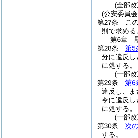
(全部改
(公安委員
第27条
こ
則で求める
第6章
第28条
第5
分に違反し
に処する。
(一部改
第29条
第6
違反し、ま
令に違反し
に処する。
(一部改
第30条
次
する。