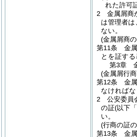
れた許可
2
金属屑商
は管理者は
ない。
(金属屑商の
第11条
金
とを証する
第3章
(金属屑行商
第12条
金
なければな
2
公安委員
の証
(以下
い。
(行商の証の
第13条
金