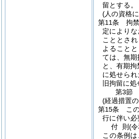
留とする。
(人の資格
第11条
拘
定によりな
こととされ
よることと
ては、無期
と、有期拘
に処せられ
旧拘留に処
第3節
(経過措置
第15条
こ
行に伴い必
付
則
(
この条例は