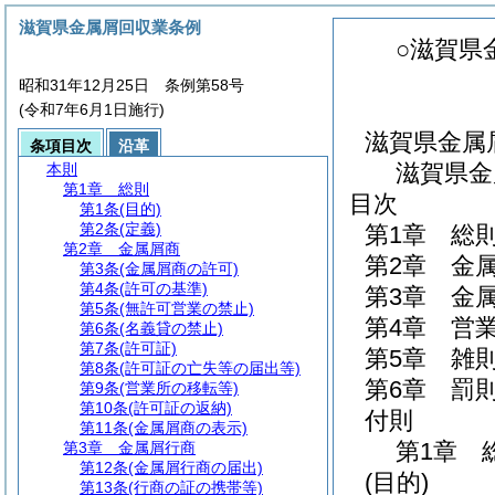
滋賀県金属屑回収業条例
○滋賀県
昭和31年12月25日 条例第58号
(令和7年6月1日施行)
滋賀県金属
条項目次
沿革
滋賀県金
本則
第1章
総則
目次
第1条
(目的)
第2条
(定義)
第1章
総
第2章
金属屑商
第2章
金
第3条
(金属屑商の許可)
第4条
(許可の基準)
第3章
金
第5条
(無許可営業の禁止)
第4章
営
第6条
(名義貸の禁止)
第7条
(許可証)
第5章
雑
第8条
(許可証の亡失等の届出等)
第6章
罰
第9条
(営業所の移転等)
第10条
(許可証の返納)
付則
第11条
(金属屑商の表示)
第1章
第3章
金属屑行商
第12条
(金属屑行商の届出)
(目的)
第13条
(行商の証の携帯等)