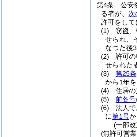
第4条
公安
る者が、
次
許可をして
(1)
窃盗、
せられ、
なつた後
(2)
許可の
せられた
(3)
第25条
から1年
(4)
住居の
(5)
前各号
(6)
法人で
に
第1号
か
(一部改
(無許可営業