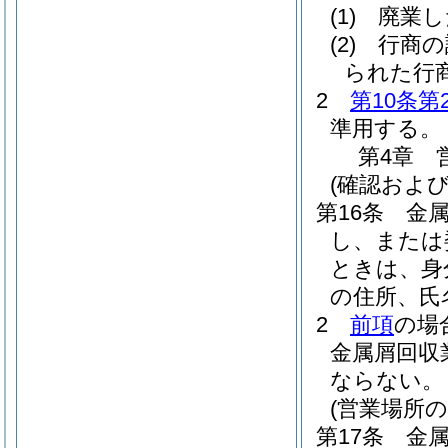
(1)
廃業し
(2)
行商の
られた行
2
第10条第
準用する。
第4章
(確認および
第16条
金
し、または
ときは、身
の住所、氏
2
前項
の場
金属屑回収
ならない。
(営業場所の
第17条
金