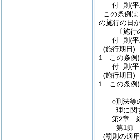
付
則
(
この条例は
の施行の日
〔施行
付
則
(
(施行期日)
1
この条例
付
則
(
(施行期日)
1
この条例
○刑法等
理に関
第2章
第1節
(罰則の適