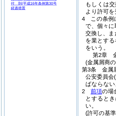
もしくは交
付 則
(平成16年条例第30号
経過措置
より許可を
4
この条例
で、個々に
交換し、ま
を業とする
をいう。
第2章
(金属屑商の
第3条
金属
公安委員会
ばならない
2
前項
の場
とするとき
い。
(許可の基準