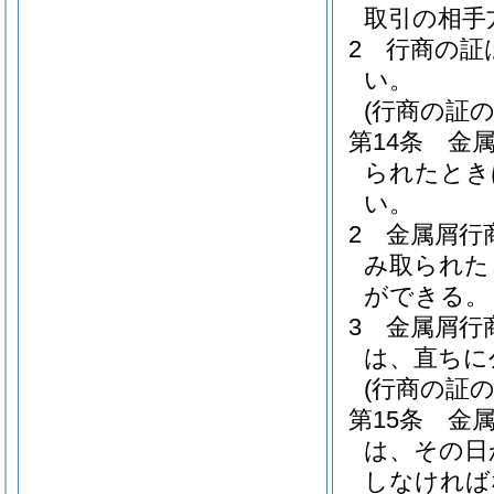
取引の相手
2
行商の証
い。
(行商の証
第14条
金
られたとき
い。
2
金属屑行
み取られた
ができる。
3
金属屑行
は、直ちに
(行商の証の
第15条
金
は、その日
しなければ