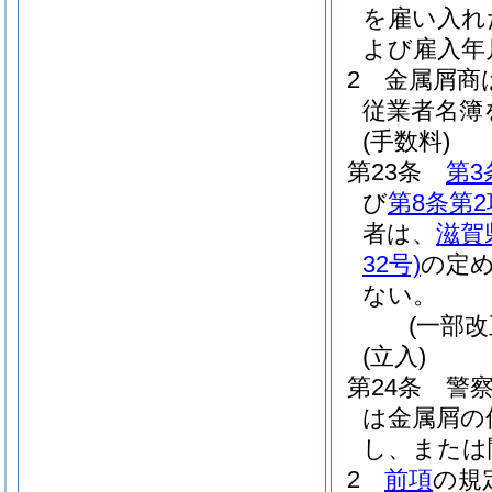
を雇い入れ
よび雇入年
2
金属屑商
従業者名簿
(手数料)
第23条
第3
び
第8条第2
者は、
滋賀
32号)
の定
ない。
(一部改
(立入)
第24条
警
は金属屑の
し、または
2
前項
の規