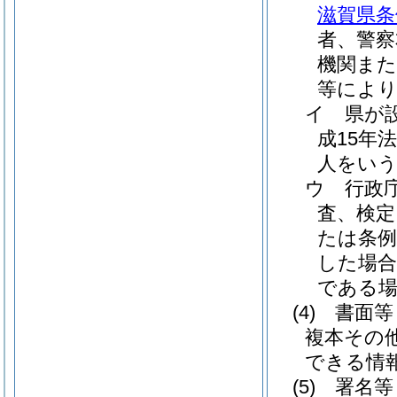
滋賀県条
者、警察
機関ま
等によ
イ
県が
成15年法
人をいう
ウ
行政
査、検定
たは条
した場
である
(4)
書面等
複本その
できる情
(5)
署名等