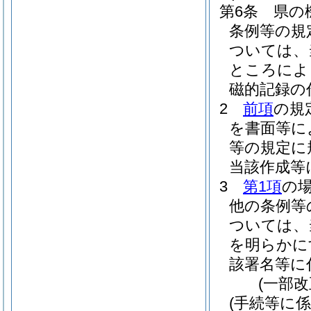
第6条
県の
条例等の規
ついては、
ところによ
磁的記録の
2
前項
の規
を書面等に
等の規定に
当該作成等
3
第1項
の
他の条例等
ついては、
を明らかに
該署名等に
(一部改
(手続等に