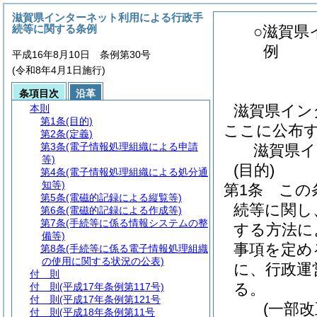
滋賀県インターネット利用による行政手
続等に関する条例
○滋賀県
例
平成16年8月10日 条例第30号
(令和8年4月1日施行)
条項目次
沿革
滋賀県イン
本則
第1条
(目的)
ここに公布
第2条
(定義)
第3条
(電子情報処理組織による申請
滋賀県イ
等)
(目的)
第4条
(電子情報処理組織による処分通
知等)
第1条
この
第5条
(電磁的記録による縦覧等)
続等に関し
第6条
(電磁的記録による作成等)
第7条
(手続等に係る情報システムの整
する方法に
備等)
事項を定め
第8条
(手続等に係る電子情報処理組織
の使用に関する状況の公表)
に、行政運
付 則
る。
付 則
(平成17年条例第117号)
付 則
(平成17年条例第121号
(一部改
付 則
(平成18年条例第11号