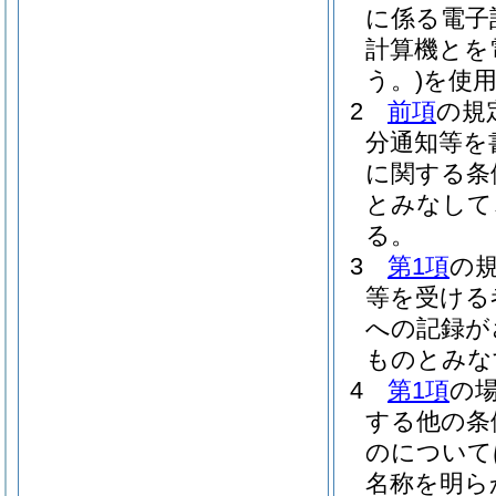
に係る電子
計算機とを
う。)
を使
2
前項
の規
分通知等を
に関する条
とみなして
る。
3
第1項
の
等を受ける
への記録が
ものとみな
4
第1項
の
する他の条
のについて
名称を明ら