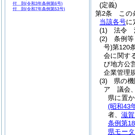
付 則
(令和3年条例第6号)
(定義)
付 則
(令和7年条例第53号)
第2条
この
当該各号
に
(1)
法令 
(2)
条例等
号)
第12
会に関する
び地方公
企業管理
(3)
県の機
ア
議会
県に置か
(昭和43
者、
滋賀
条例第18
県モータ