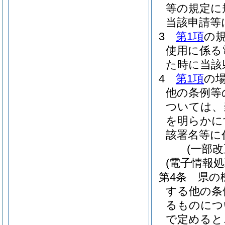
等の規定に
当該申請等
3
第1項
の
使用に係る
た時に当該
4
第1項
の
他の条例等
ついては、
を明らかに
該署名等に
(一部改
(電子情報
第4条
県の
する他の条
るものにつ
で定めると