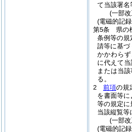
て当該署名
(一部改
(電磁的記
第5条
県の
条例等の規
請等に基づ
かかわらず
に代えて当
または当該
る。
2
前項
の規
を書面等に
等の規定に
当該縦覧等
(一部改
(電磁的記