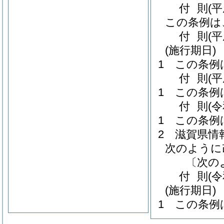
付
則
(
この条例は
付
則
(
(施行期日)
1
この条例
付
則
(
1
この条例
付
則
(
1
この条例
2
滋賀県情
次のように
〔次の
付
則
(
(施行期日)
1
この条例