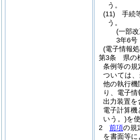
う。
(11)
手続
う。
(一部改
3年6号
(電子情報
第3条
県の
条例等の規
ついては、
他の執行機
り、電子情
出力装置を
電子計算機
いう。)
を
2
前項
の規
を書面等に