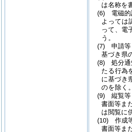
は名称を
(6)
電磁的
よっては
って、電
う。
(7)
申請等
基づき県
(8)
処分通
たる行為
に基づき
のを除く。
(9)
縦覧等
書面等ま
は閲覧に
(10)
作成
書面等ま