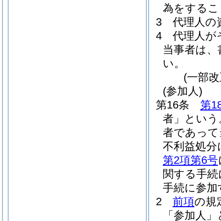
為をするこ
3
代理人の
4
代理人が
当事者は、
い。
(一部改
(参加人)
第16条
第1
者」という
者であって
不利益処分
第2項第6号
関する手続
手続に参加
2
前項
の規
「参加人」