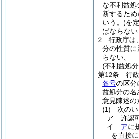
な不利益処
断するため
いう。)
を
ばならない
2
行政庁は
分の性質に
らない。
(不利益処
第12条
行
各号
の区分
益処分の名
意見陳述の
(1)
次のい
ア
許認
イ
ア
に
を直接