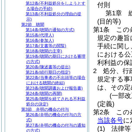
第12条
(不利益処分をしようとす
付則
る場合の手続)
第1章
第13条
(不利益処分の理由の提
示)
(目的等)
第2節
聴聞
第1条
この
第14条
(聴聞の通知の方式)
第15条
(代理人)
規定の趣旨
第16条
(参加人)
手続に関し
第17条
(文書等の閲覧)
第18条
(聴聞の主宰)
における公
第19条
(聴聞の期日における審理
利利益の保
の方式)
第20条
(陳述書等の提出)
2
処分、行
第21条
(続行期日の指定)
第22条
(当事者の不出頭等の場合
規定する事
における聴聞の終結)
は、その定
第23条
(聴聞調書および報告書)
第24条
(聴聞の再開)
(一部改
第25条
(聴聞を経てされる不利益
(定義)
処分の決定)
第3節
弁明の機会の付与
第2条
この
第26条
(弁明の機会の付与の方
当該各号
に
式)
第27条
(弁明の機会の付与の通知
(1)
法律等
の方式)