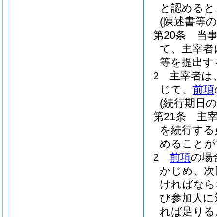
と認めると
(陳述書等の
第20条
当
て、主宰者
等を提出す
2
主宰者は
じて、
前項
(続行期日の
第21条
主
を続行する
めることが
2
前項
の場
かじめ、次
ければなら
び参加人に
れば足りる