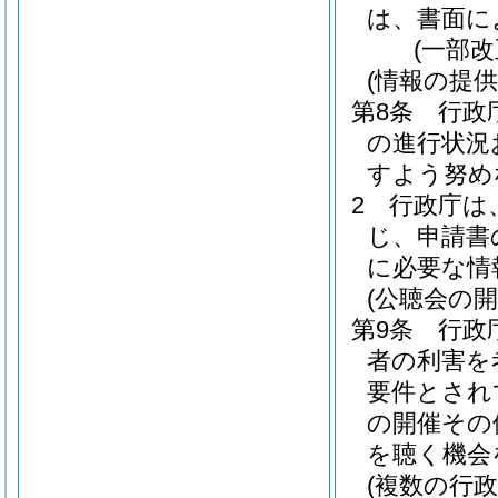
は、書面に
(一部改
(情報の提供
第8条
行政
の進行状況
すよう努め
2
行政庁は
じ、申請書
に必要な情
(公聴会の開
第9条
行政
者の利害を
要件とされ
の開催その
を聴く機会
(複数の行