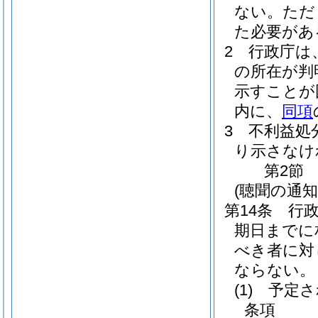
ない。
ただ
た必要があ
2
行政庁は
の所在が判
示すことが
内に、
同項
3
不利益処
り示さなけ
第2節
(聴聞の通知
第14条
行
期日までに
べき者に対
ならない。
(1)
予定さ
条項