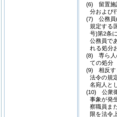
(6)
留置施
分および
(7)
公務員
規定する
号)
第2条
公務員で
れる処分
(8)
専ら人
ての処分
(9)
相反す
法令の規
名宛人と
(10)
公衆
事象が発
察職員ま
限を法令