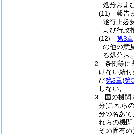
処分およ
(11)
報告
遂行上必
よび行政
(12)
第3章
の他の意
る処分お
2
条例等に
けない給付
び
第3章
(
第
しない。
3
国の機関
分
(これら
分の名あて
れらの機関
その固有の