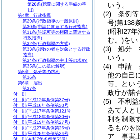
いう。
第28条
(聴聞に関する手続の準
用)
(2)
条例等
第4章
行政指導
第29条
(行政指導の一般原則)
号)
第13
第30条
(申請に関連する行政指導)
(昭和27年
第31条
(許認可等の権限に関連する
行政指導)
む。)
をい
第32条
(行政指導の方式)
(3)
処分 
第33条
(複数の者を対象とする行政
指導)
いう。
第34条
(行政指導の中止等の求め)
(4)
申請 
第35条
(この章の解釈)
第5章
処分等の求め
他の自己
第36条
等」という
第6章
届出
第37条
政庁が諾
付 則
付 則
(平成12年条例第37号)
(5)
不利益
付 則
(平成16年条例第30号
あて人と
付 則
(平成17年条例第121号
付 則
(平成18年条例第30号)
利を制限
付 則
(平成19年条例第27号)
るものを
付 則
(平成27年条例第26号)
付 則
(平成28年条例第24号
ア
事実
付 則
(令和7年条例第53号)