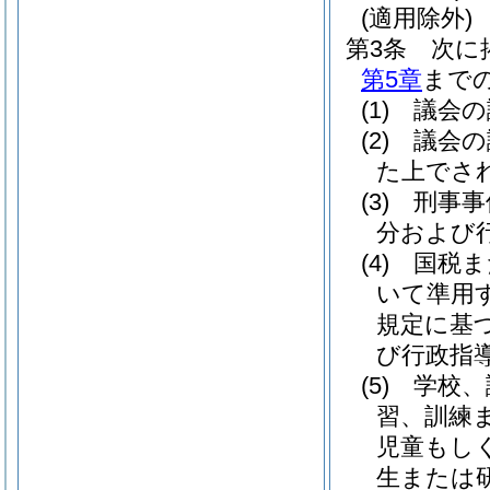
(適用除外)
第3条
次に
第5章
まで
(1)
議会の
(2)
議会の
た上でさ
(3)
刑事事
分および
(4)
国税ま
いて準用
規定に基
び行政指
(5)
学校、
習、訓練
児童もし
生または