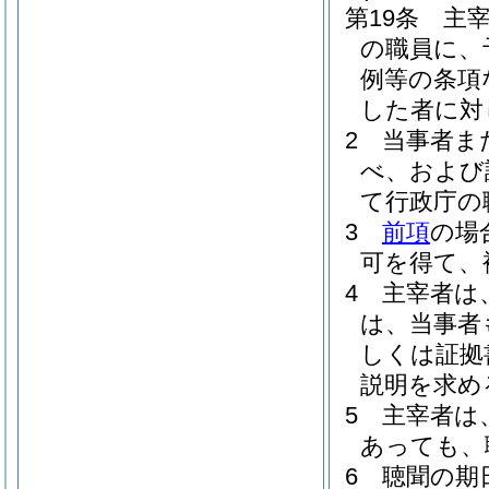
第19条
主
の職員に、
例等の条項
した者に対
2
当事者ま
べ、および
て行政庁の
3
前項
の場
可を得て、
4
主宰者は
は、当事者
しくは証拠
説明を求め
5
主宰者は
あっても、
6
聴聞の期