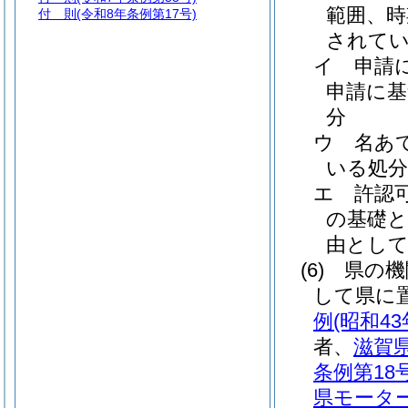
範囲、時
付 則
(令和8年条例第17号)
されて
イ
申請
申請に
分
ウ
名あ
いる処分
エ
許認
の基礎
由とし
(6)
県の機
して県に
例
(昭和4
者、
滋賀
条例第18号
県モータ