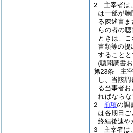
2
主宰者は
は一部が聴
る陳述書ま
らの者の聴
ときは、こ
書類等の提
することと
(聴聞調書
第23条
主
し、当該調
る当事者お
ればならな
2
前項
の調
は各期日ご
終結後速や
3
主宰者は