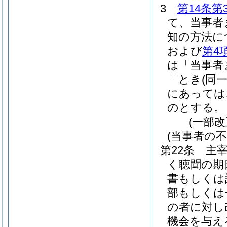
3
第14条第
て、当事者
知の方法に
および
第4
は「当事者
「とき
(同
にあっては
のとする。
(一部改
(当事者の
第22条
主
く聴聞の期
書もしくは
部もしくは
の者に対し
機会を与え