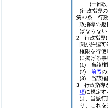
(一部改
(行政指導の
第32条
行
政指導の趣
ばならない
2
行政指導
関が許認可
権限を行使
に掲げる事
(1)
当該権
(2)
前号
の
(3)
当該権
3
行政指導
項
に規定す
は、当該行
り、これを