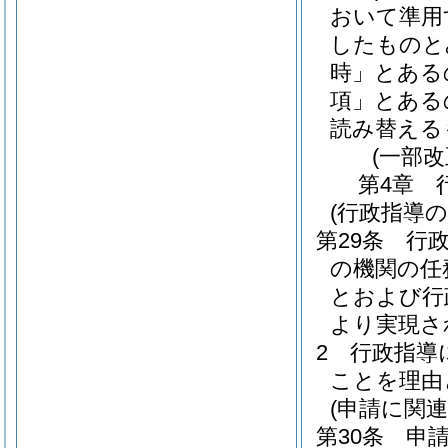
おいて準用
したものと
時」とある
項」とある
読み替える
(一部改
第4章
(行政指導の
第29条
行
の機関の任
とおよび行
より実現さ
2
行政指導
ことを理由
(申請に関
第30条
申