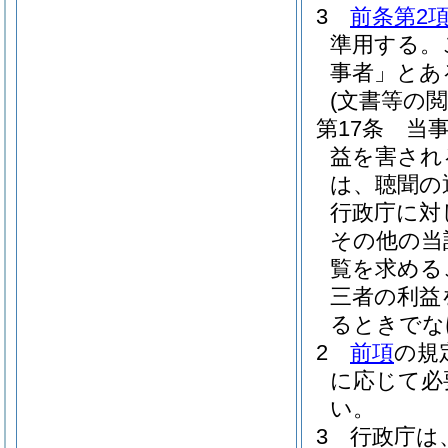
3
前条第2
準用する。
事者」とあ
(文書等の閲
第17条
当
益を害され
は、聴聞の
行政庁に対
その他の当
覧を求める
三者の利益
るときでな
2
前項
の規
に応じて必
い。
3
行政庁は