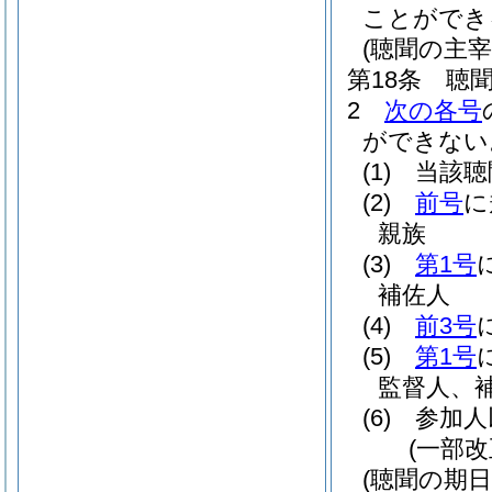
ことができ
(聴聞の主宰
第18条
聴
2
次の各号
ができない
(1)
当該聴
(2)
前号
に
親族
(3)
第1号
補佐人
(4)
前3号
(5)
第1号
監督人、
(6)
参加人
(一部改
(聴聞の期