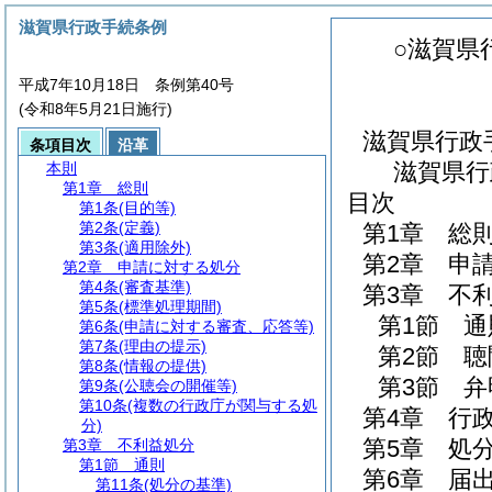
滋賀県行政手続条例
○滋賀県
平成7年10月18日 条例第40号
(令和8年5月21日施行)
滋賀県行政
条項目次
沿革
滋賀県行
本則
第1章
総則
目次
第1条
(目的等)
第2条
(定義)
第1章
総
第3条
(適用除外)
第2章
申
第2章
申請に対する処分
第4条
(審査基準)
第3章
不
第5条
(標準処理期間)
第1節
通
第6条
(申請に対する審査、応答等)
第7条
(理由の提示)
第2節
聴
第8条
(情報の提供)
第3節
弁
第9条
(公聴会の開催等)
第10条
(複数の行政庁が関与する処
第4章
行
分)
第5章
処
第3章
不利益処分
第1節
通則
第6章
届
第11条
(処分の基準)