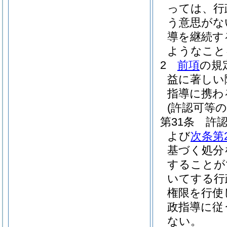
っては、行
う意思がな
導を継続す
ようなこと
2
前項
の規
益に著しい
指導に携わ
(許認可等
第31条
許
よび
次条第
基づく処分
することが
いてする行
権限を行使
政指導に従
ない。