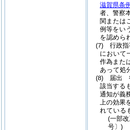
滋賀県条例
者、警察
関または
例等をい
を認めら
(7)
行政指
において
作為また
あって処
(8)
届出 
該当する
通知が義
上の効果
れている
(一部改
号〕)