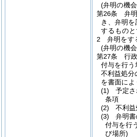
(弁明の機
第26条
弁
き、弁明を
するものと
2
弁明をす
(弁明の機
第27条
行
付与を行う
不利益処分
を書面によ
(1)
予定さ
条項
(2)
不利益
(3)
弁明書
付与を行
び場所)