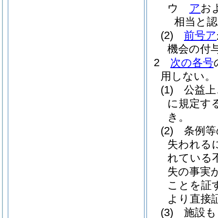
ウ
ア
お
相当と
(2)
前号ア
機会の付
2
次の各号
用しない。
(1)
公益上
に規定す
き。
(2)
条例等
失われる
れている
失の事実
ことを証
より直接
(3)
施設も