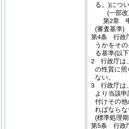
る。)
につ
(一部改
第2章
(審査基準)
第4条
行政
うかをその
る基準
(以
2
行政庁は
の性質に照
ない。
3
行政庁は
より当該申
付けその他
ればならな
(標準処理期
第5条
行政