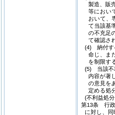
製造、販
等におい
おいて、
て当該基
の不充足
て確認さ
(4)
納付す
命じ、ま
を制限す
(5)
当該不
内容が著
の意見を
定める処
(不利益処
第13条
行
に対し、同