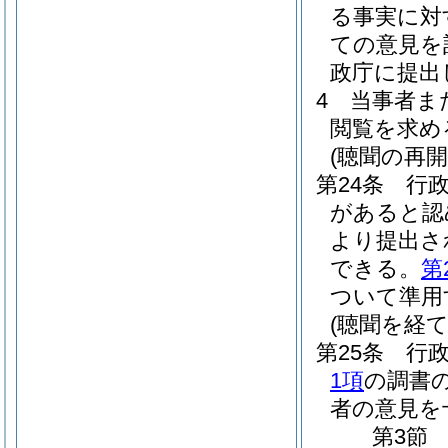
る事実に対
ての意見を
政庁に提出
4
当事者ま
閲覧を求め
(聴聞の再開
第24条
行
があると認
より提出さ
できる。
第
ついて準用
(聴聞を経
第25条
行
1項
の調書
者の意見を
第3節