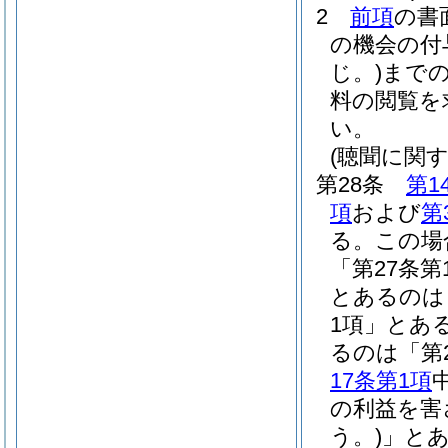
2
前項
の書
の機会の付
じ。)
まで
料の閲覧を
い。
(聴聞に関
第28条
第1
項
および
第
る。
この場
「第27条第
とあるのは
1項」とあ
るのは「第
17条第1項
の利益を害
う。)
」とあ