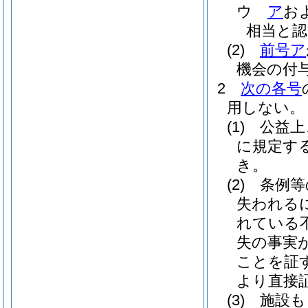
ウ
ア
お
相当と
(2)
前号ア
機会の付
2
次の各号
用しない。
(1)
公益上
に規定す
き。
(2)
条例等
失われる
れている
失の事実
ことを証
より直接
(3)
施設も