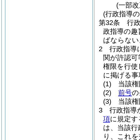
(一部改
(行政指導の
第32条
行
政指導の趣
ばならない
2
行政指導
関が許認可
権限を行使
に掲げる事
(1)
当該権
(2)
前号
の
(3)
当該権
3
行政指導
項
に規定す
は、当該行
り、これを