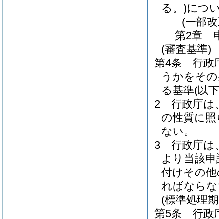
る。)
につ
(一部改
第2章
(審査基準)
第4条
行政
うかをその
る基準
(以
2
行政庁は
の性質に照
ない。
3
行政庁は
より当該申
付けその他
ればならな
(標準処理期
第5条
行政