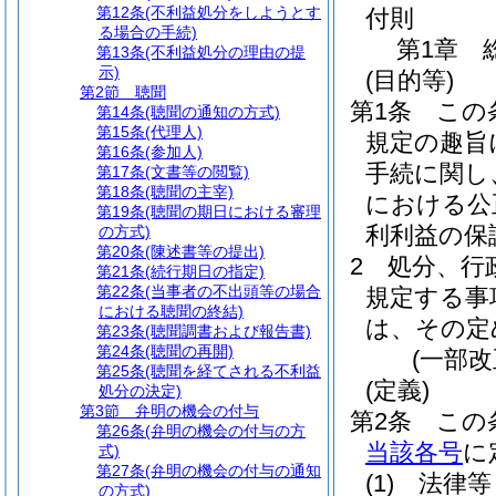
第12条
(不利益処分をしようとす
付則
る場合の手続)
第1章
第13条
(不利益処分の理由の提
示)
(目的等)
第2節
聴聞
第1条
この
第14条
(聴聞の通知の方式)
第15条
(代理人)
規定の趣旨
第16条
(参加人)
手続に関し
第17条
(文書等の閲覧)
第18条
(聴聞の主宰)
における公
第19条
(聴聞の期日における審理
利利益の保
の方式)
第20条
(陳述書等の提出)
2
処分、行
第21条
(続行期日の指定)
第22条
(当事者の不出頭等の場合
規定する事
における聴聞の終結)
は、その定
第23条
(聴聞調書および報告書)
第24条
(聴聞の再開)
(一部改
第25条
(聴聞を経てされる不利益
(定義)
処分の決定)
第3節
弁明の機会の付与
第2条
この
第26条
(弁明の機会の付与の方
当該各号
に
式)
第27条
(弁明の機会の付与の通知
(1)
法律等
の方式)