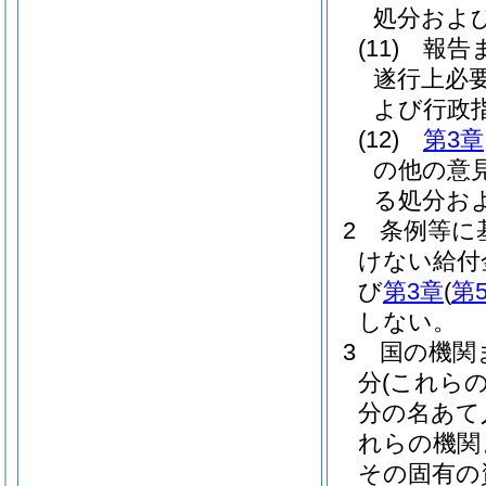
処分およ
(11)
報告
遂行上必
よび行政
(12)
第3章
の他の意
る処分お
2
条例等に
けない給付
び
第3章
(
第
しない。
3
国の機関
分
(これら
分の名あて
れらの機関
その固有の