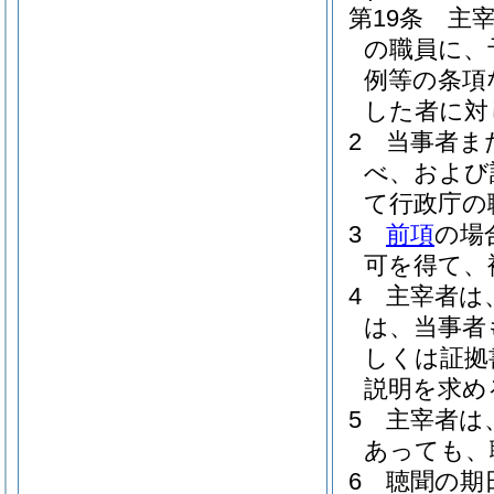
第19条
主
の職員に、
例等の条項
した者に対
2
当事者ま
べ、および
て行政庁の
3
前項
の場
可を得て、
4
主宰者は
は、当事者
しくは証拠
説明を求め
5
主宰者は
あっても、
6
聴聞の期