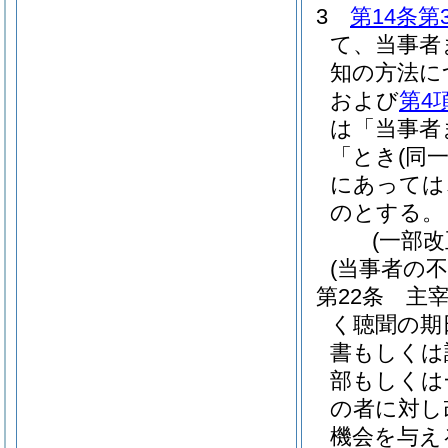
3
第14条第
て、当事者
知の方法に
および
第4
は「当事者
「とき
(同
にあっては
のとする。
(一部改
(当事者の
第22条
主
く聴聞の期
書もしくは
部もしくは
の者に対し
機会を与え