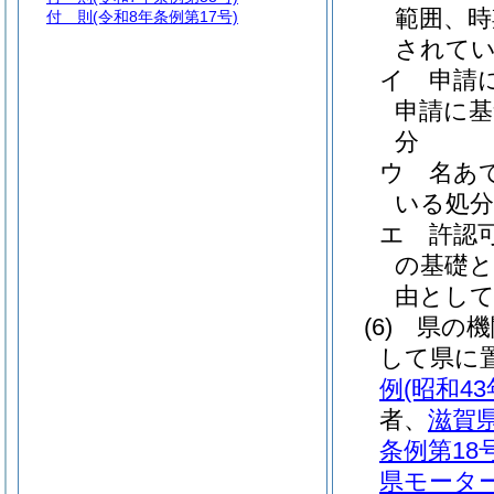
範囲、時
付 則
(令和8年条例第17号)
されて
イ
申請
申請に
分
ウ
名あ
いる処分
エ
許認
の基礎
由とし
(6)
県の機
して県に
例
(昭和4
者、
滋賀
条例第18号
県モータ