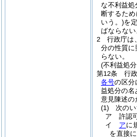
な不利益処
断するため
いう。)
を
ばならない
2
行政庁は
分の性質に
らない。
(不利益処
第12条
行
各号
の区分
益処分の名
意見陳述の
(1)
次のい
ア
許認
イ
ア
に
を直接