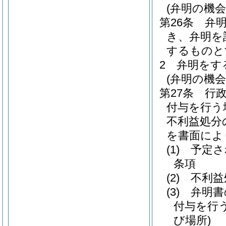
(弁明の機
第26条
弁
き、弁明を
するものと
2
弁明をす
(弁明の機
第27条
行
付与を行う
不利益処分
を書面によ
(1)
予定さ
条項
(2)
不利益
(3)
弁明書
付与を行
び場所)