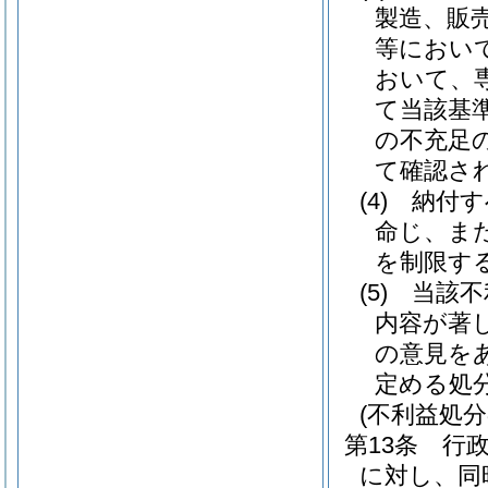
製造、販
等におい
おいて、
て当該基
の不充足
て確認さ
(4)
納付す
命じ、ま
を制限す
(5)
当該不
内容が著
の意見を
定める処
(不利益処
第13条
行
に対し、同