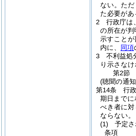
ない。
ただ
た必要があ
2
行政庁は
の所在が判
示すことが
内に、
同項
3
不利益処
り示さなけ
第2節
(聴聞の通知
第14条
行
期日までに
べき者に対
ならない。
(1)
予定さ
条項