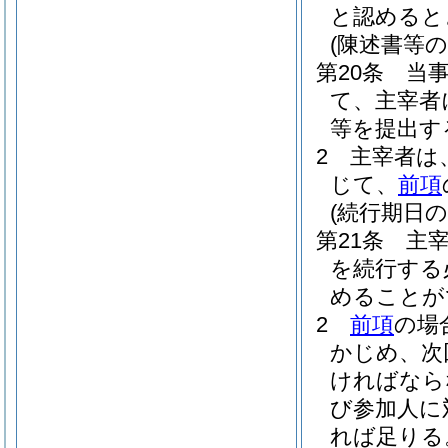
と認めると
(陳述書等の
第20条
当
て、主宰者
等を提出す
2
主宰者は
じて、
前項
(続行期日の
第21条
主
を続行する
めることが
2
前項
の場
かじめ、次
ければなら
び参加人に
れば足りる