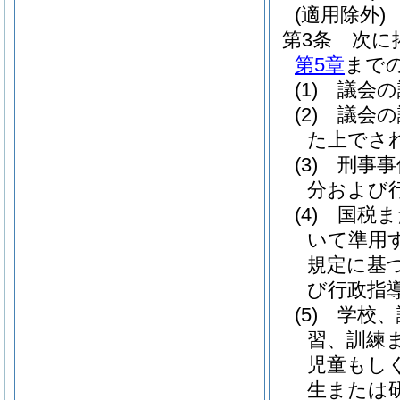
(適用除外)
第3条
次に
第5章
まで
(1)
議会の
(2)
議会の
た上でさ
(3)
刑事事
分および
(4)
国税ま
いて準用
規定に基
び行政指
(5)
学校、
習、訓練
児童もし
生または