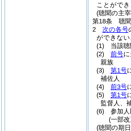
ことができ
(聴聞の主宰
第18条
聴
2
次の各号
ができない
(1)
当該聴
(2)
前号
に
親族
(3)
第1号
補佐人
(4)
前3号
(5)
第1号
監督人、
(6)
参加人
(一部改
(聴聞の期