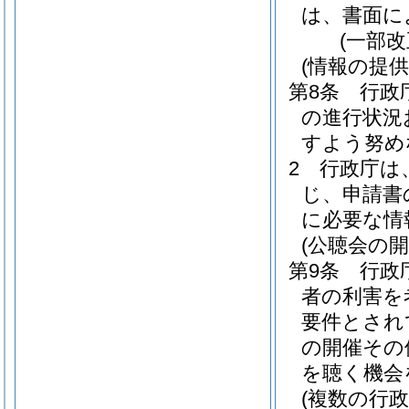
は、書面に
(一部改
(情報の提供
第8条
行政
の進行状況
すよう努め
2
行政庁は
じ、申請書
に必要な情
(公聴会の開
第9条
行政
者の利害を
要件とされ
の開催その
を聴く機会
(複数の行