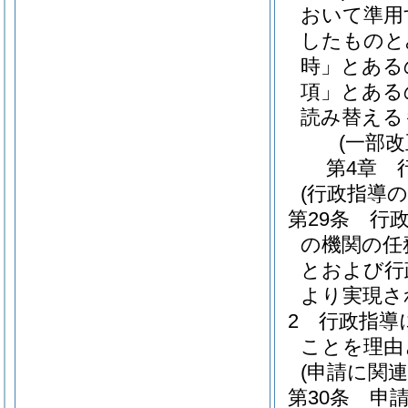
おいて準用
したものと
時」とある
項」とある
読み替える
(一部改
第4章
(行政指導の
第29条
行
の機関の任
とおよび行
より実現さ
2
行政指導
ことを理由
(申請に関
第30条
申