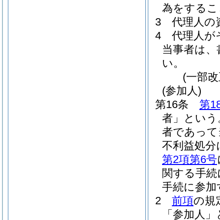
為をするこ
3
代理人の
4
代理人が
当事者は、
い。
(一部改
(参加人)
第16条
第1
者」という
者であって
不利益処分
第2項第6号
関する手続
手続に参加
2
前項
の規
「参加人」