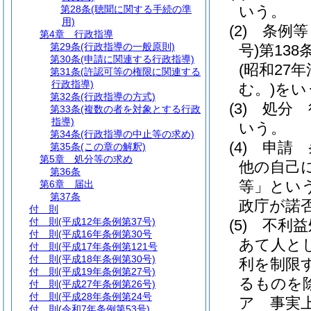
いう。
第28条
(聴聞に関する手続の準
用)
(2)
条例等
第4章
行政指導
第29条
(行政指導の一般原則)
号)
第13
第30条
(申請に関連する行政指導)
(昭和27年
第31条
(許認可等の権限に関連する
行政指導)
む。)
をい
第32条
(行政指導の方式)
(3)
処分 
第33条
(複数の者を対象とする行政
指導)
いう。
第34条
(行政指導の中止等の求め)
(4)
申請 
第35条
(この章の解釈)
第5章
処分等の求め
他の自己
第36条
等」という
第6章
届出
第37条
政庁が諾
付 則
付 則
(平成12年条例第37号)
(5)
不利益
付 則
(平成16年条例第30号
あて人と
付 則
(平成17年条例第121号
付 則
(平成18年条例第30号)
利を制限
付 則
(平成19年条例第27号)
るものを
付 則
(平成27年条例第26号)
付 則
(平成28年条例第24号
ア
事実
付 則
(令和7年条例第53号)