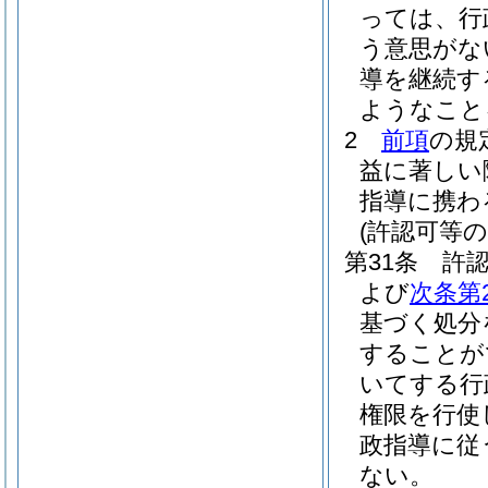
っては、行
う意思がな
導を継続す
ようなこと
2
前項
の規
益に著しい
指導に携わ
(許認可等
第31条
許
よび
次条第
基づく処分
することが
いてする行
権限を行使
政指導に従
ない。