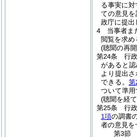
る事実に対
ての意見を
政庁に提出
4
当事者ま
閲覧を求め
(聴聞の再開
第24条
行
があると認
より提出さ
できる。
第
ついて準用
(聴聞を経
第25条
行
1項
の調書
者の意見を
第3節