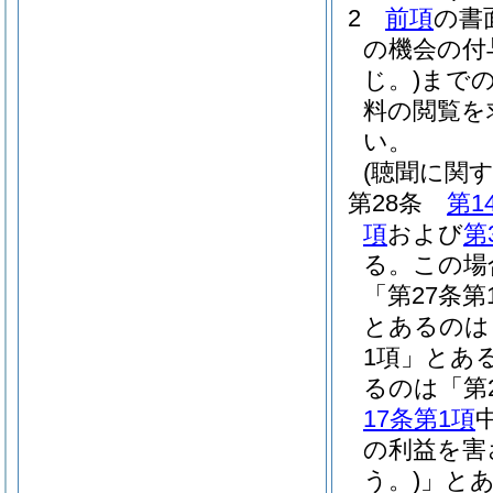
2
前項
の書
の機会の付
じ。)
まで
料の閲覧を
い。
(聴聞に関
第28条
第1
項
および
第
る。
この場
「第27条第
とあるのは
1項」とあ
るのは「第
17条第1項
の利益を害
う。)
」とあ