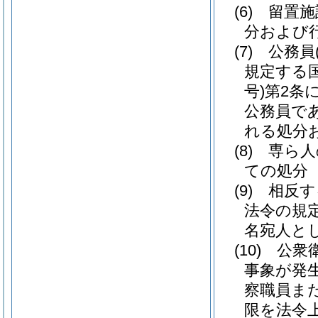
(6)
留置施
分および
(7)
公務員
規定する
号)
第2条
公務員で
れる処分
(8)
専ら人
ての処分
(9)
相反す
法令の規
名宛人と
(10)
公衆
事象が発
察職員ま
限を法令