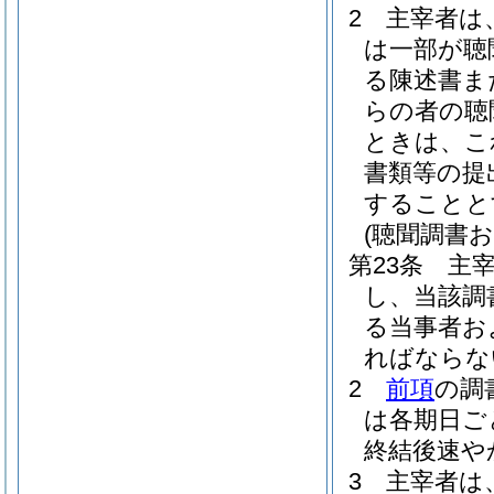
2
主宰者は
は一部が聴
る陳述書ま
らの者の聴
ときは、こ
書類等の提
することと
(聴聞調書
第23条
主
し、当該調
る当事者お
ればならな
2
前項
の調
は各期日ご
終結後速や
3
主宰者は