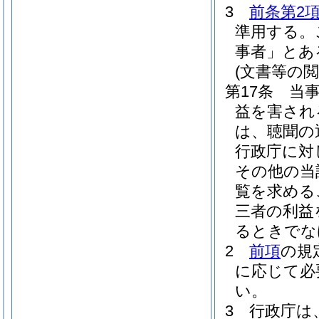
3
前条第2
準用する。
事者」とあ
(文書等の閲
第17条
当
益を害され
は、聴聞の
行政庁に対
その他の当
覧を求める
三者の利益
るときでな
2
前項
の規
に応じて必
い。
3
行政庁は