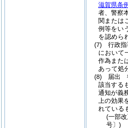
滋賀県条例
者、警察
関または
例等をい
を認めら
(7)
行政指
において
作為また
あって処
(8)
届出 
該当する
通知が義
上の効果
れている
(一部改
号〕)