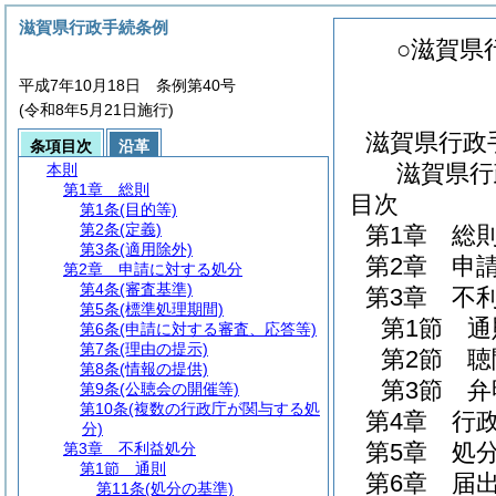
滋賀県行政手続条例
○滋賀県
平成7年10月18日 条例第40号
(令和8年5月21日施行)
滋賀県行政
条項目次
沿革
滋賀県行
本則
第1章
総則
目次
第1条
(目的等)
第2条
(定義)
第1章
総
第3条
(適用除外)
第2章
申
第2章
申請に対する処分
第4条
(審査基準)
第3章
不
第5条
(標準処理期間)
第1節
通
第6条
(申請に対する審査、応答等)
第7条
(理由の提示)
第2節
聴
第8条
(情報の提供)
第3節
弁
第9条
(公聴会の開催等)
第10条
(複数の行政庁が関与する処
第4章
行
分)
第5章
処
第3章
不利益処分
第1節
通則
第6章
届
第11条
(処分の基準)