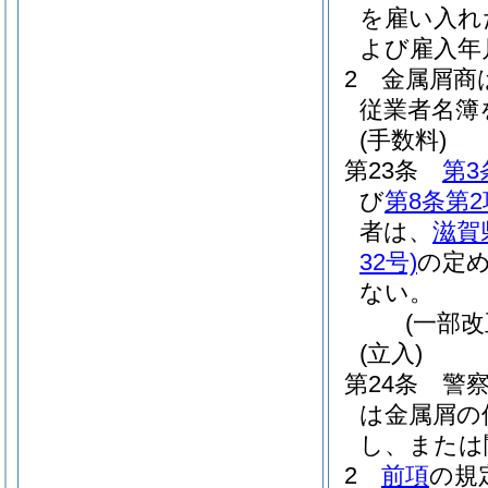
を雇い入れ
よび雇入年
2
金属屑商
従業者名簿
(手数料)
第23条
第3
び
第8条第2
者は、
滋賀
32号)
の定
ない。
(一部改
(立入)
第24条
警
は金属屑の
し、または
2
前項
の規