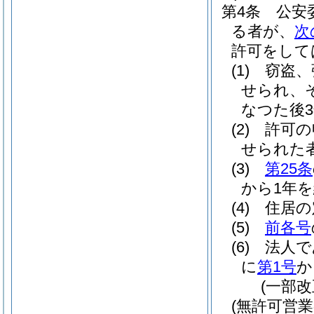
第4条
公安
る者が、
次
許可をして
(1)
窃盗、
せられ、
なつた後
(2)
許可の
せられた
(3)
第25条
から1年
(4)
住居の
(5)
前各号
(6)
法人で
に
第1号
か
(一部改
(無許可営業