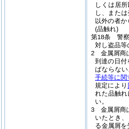
しくは居所
し、または
以外の者か
(品触れ)
第18条
警
対し盗品等
2
金属屑商
到達の日付
ばならない
手続等に関
規定により
れた品触れ
い。
3
金属屑商
いたとき、
る金属屑を