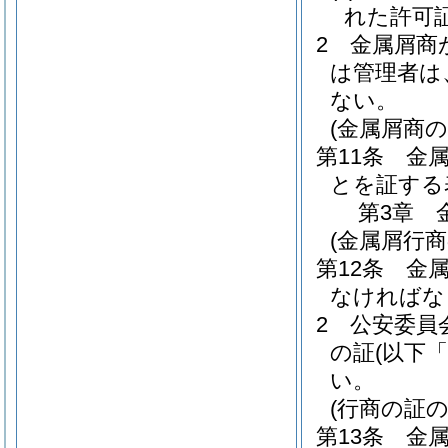
れた許可
2
金属屑商
は管理者は
ない。
(金属屑商の
第11条
金
とを証する
第3章
(金属屑行商
第12条
金
なければな
2
公安委員
の証
(以下
い。
(行商の証の
第13条
金