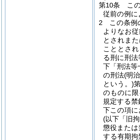
第10条
こ
従前の例に
2
この条例
よりなお従
とされまた
こととされ
る刑に刑法
下「刑法等
の刑法
(明
という。)
のものに限
規定する禁
下この項に
(以下「旧
懲役または
する有期拘