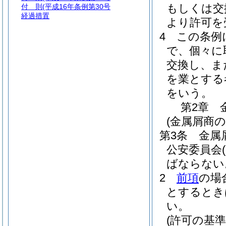
もしくは交
付 則
(平成16年条例第30号
経過措置
より許可を
4
この条例
で、個々に
交換し、ま
を業とする
をいう。
第2章
(金属屑商の
第3条
金属
公安委員会
ばならない
2
前項
の場
とするとき
い。
(許可の基準