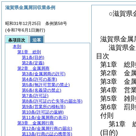
滋賀県金属屑回収業条例
○滋賀県
昭和31年12月25日 条例第58号
(令和7年6月1日施行)
滋賀県金属
条項目次
沿革
滋賀県金
本則
第1章
総則
目次
第1条
(目的)
第2条
(定義)
第1章
総
第2章
金属屑商
第2章
金
第3条
(金属屑商の許可)
第4条
(許可の基準)
第3章
金
第5条
(無許可営業の禁止)
第4章
営
第6条
(名義貸の禁止)
第7条
(許可証)
第5章
雑
第8条
(許可証の亡失等の届出等)
第6章
罰
第9条
(営業所の移転等)
第10条
(許可証の返納)
付則
第11条
(金属屑商の表示)
第1章
第3章
金属屑行商
第12条
(金属屑行商の届出)
(目的)
第13条
(行商の証の携帯等)