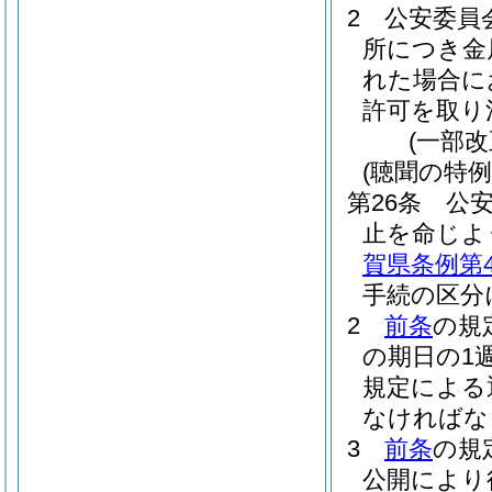
2
公安委員
所につき金
れた場合に
許可を取り
(一部改
(聴聞の特例
第26条
公
止を命じよ
賀県条例第4
手続の区分
2
前条
の規
の期日の1
規定による
なければな
3
前条
の規
公開により