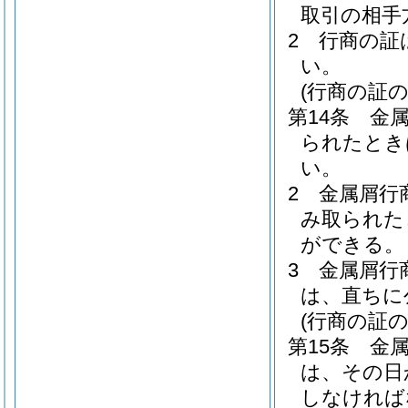
取引の相手
2
行商の証
い。
(行商の証
第14条
金
られたとき
い。
2
金属屑行
み取られた
ができる。
3
金属屑行
は、直ちに
(行商の証の
第15条
金
は、その日
しなければ