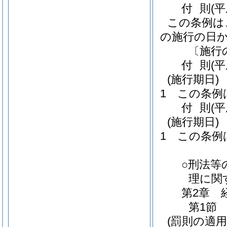
付
則
(
この条例は
の施行の日
〔施行
付
則
(
(施行期日)
1
この条例
付
則
(
(施行期日)
1
この条例
○刑法等
理に関
第2章
第1節
(罰則の適