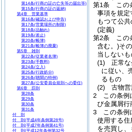
第14条
(行商の証の亡失等の届出等)
第1条
この
第15条
(行商の証の返納)
事項を規定
第4章
営業基準
第16条
(確認および申告)
もつて公共
第17条
(営業場所の制限)
(定義)
第18条
(品触れ)
第19条
(差止)
第2条
この
第20条
(帳簿)
含む。)
そ
第21条
(帳簿の廃棄)
第5章
雑則
当しないも
第22条
(従業者名簿)
(1)
正常な
第23条
(手数料)
第24条
(立入)
に従い、
第25条
(行政処分)
第26条
(聴聞の特例)
るもの
第27条
(公安委員会規則への委任)
(2)
古物営
第6章
罰則
第28条
2
この条例
第29条
び金属屑行
第30条
第31条
3
この条例
付 則
使用する住
付 則
(平成4年条例第28号)
付 則
(平成7年条例第41号)
を売買し、
付 則
(平成12年条例第32号