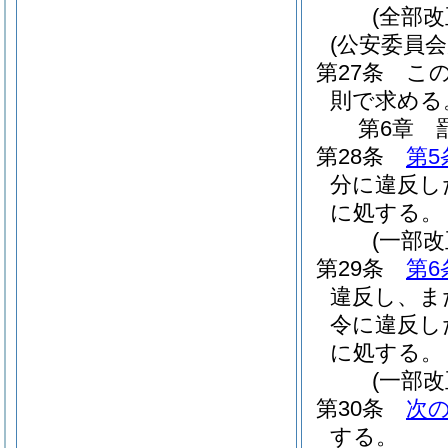
(全部改
(公安委員
第27条
こ
則で求める
第6章
第28条
第5
分に違反し
に処する。
(一部改
第29条
第6
違反し、ま
令に違反し
に処する。
(一部改
第30条
次
する。