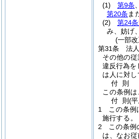
(1)
第9条
第20条
ま
(2)
第24
み、妨げ
(一部改
第31条
法
その他の従
違反行為を
は人に対し
付
則
この条例は
付
則
(
1
この条例
施行する。
2
この条例
は、なお従