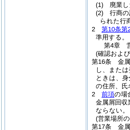
(1)
廃業し
(2)
行商の
られた行
2
第10条第
準用する。
第4章
(確認および
第16条
金
し、または
ときは、身
の住所、氏
2
前項
の場
金属屑回収
ならない。
(営業場所の
第17条
金