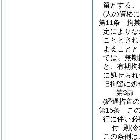
留とする。
(人の資格
第11条
拘
定によりな
こととされ
よることと
ては、無期
と、有期拘
に処せられ
旧拘留に処
第3節
(経過措置
第15条
こ
行に伴い必
付
則
(
この条例は