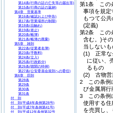
第14条
(行商の証の亡失等の届出等)
第1条
この
第15条
(行商の証の返納)
事項を規定
第4章
営業基準
第16条
(確認および申告)
もつて公共
第17条
(営業場所の制限)
(定義)
第18条
(品触れ)
第19条
(差止)
第2条
この
第20条
(帳簿)
含む。)
そ
第21条
(帳簿の廃棄)
第5章
雑則
当しないも
第22条
(従業者名簿)
(1)
正常な
第23条
(手数料)
第24条
(立入)
に従い、
第25条
(行政処分)
第26条
(聴聞の特例)
るもの
第27条
(公安委員会規則への委任)
(2)
古物営
第6章
罰則
第28条
2
この条例
第29条
び金属屑行
第30条
第31条
3
この条例
付 則
使用する住
付 則
(平成4年条例第28号)
付 則
(平成7年条例第41号)
を売買し、
付 則
(平成12年条例第32号