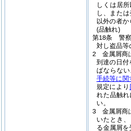
しくは居所
し、または
以外の者か
(品触れ)
第18条
警
対し盗品等
2
金属屑商
到達の日付
ばならない
手続等に関
規定により
れた品触れ
い。
3
金属屑商
いたとき、
る金属屑を