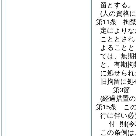
留とする。
(人の資格
第11条
拘
定によりな
こととされ
よることと
ては、無期
と、有期拘
に処せられ
旧拘留に処
第3節
(経過措置
第15条
こ
行に伴い必
付
則
(
この条例は