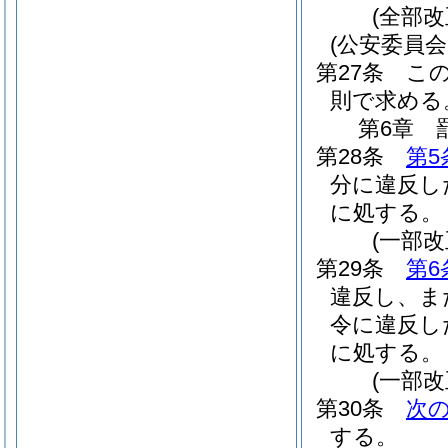
(全部改
(公安委員
第27条
こ
則で求める
第6章
第28条
第5
分に違反し
に処する。
(一部改
第29条
第6
違反し、ま
令に違反し
に処する。
(一部改
第30条
次
する。