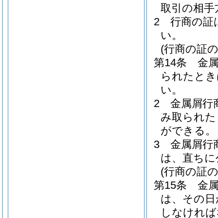
取引の相手
2
行商の証
い。
(行商の証
第14条
金
られたとき
い。
2
金属屑行
み取られた
ができる。
3
金属屑行
は、直ちに
(行商の証の
第15条
金
は、その日
しなければ