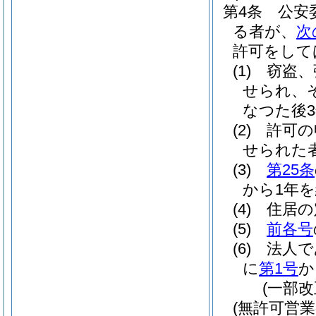
第4条
公安
る者が、
次
許可をして
(1)
窃盗、
せられ、
なつた後
(2)
許可の
せられた
(3)
第25条
から1年
(4)
住居の
(5)
前各号
(6)
法人で
に
第1号
か
(一部改
(無許可営業