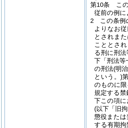
第10条
こ
従前の例に
2
この条例
よりなお従
とされまた
こととされ
る刑に刑法
下「刑法等
の刑法
(明
という。)
のものに限
規定する禁
下この項に
(以下「旧
懲役または
する有期拘