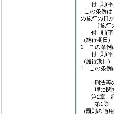
付
則
(
この条例は
の施行の日
〔施行
付
則
(
(施行期日)
1
この条例
付
則
(
(施行期日)
1
この条例
○刑法等
理に関
第2章
第1節
(罰則の適