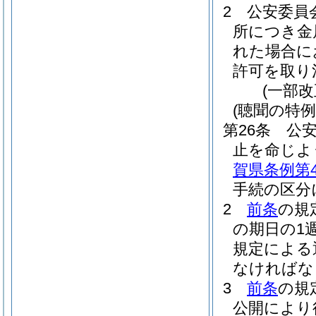
2
公安委員
所につき金
れた場合に
許可を取り
(一部改
(聴聞の特例
第26条
公
止を命じよ
賀県条例第4
手続の区分
2
前条
の規
の期日の1
規定による
なければな
3
前条
の規
公開により