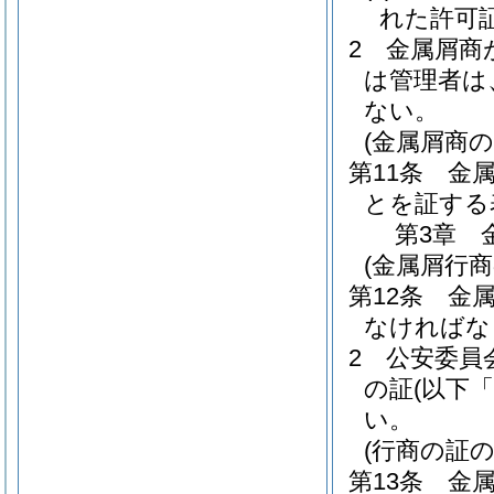
れた許可
2
金属屑商
は管理者は
ない。
(金属屑商の
第11条
金
とを証する
第3章
(金属屑行商
第12条
金
なければな
2
公安委員
の証
(以下
い。
(行商の証の
第13条
金