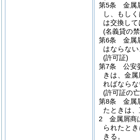
第5条
金属
し、もしく
は交換して
(名義貸の禁
第6条
金属
はならない
(許可証)
第7条
公安
きは、金属
ればならな
(許可証の
第8条
金属
たときは、
2
金属屑商
られたとき
きる。