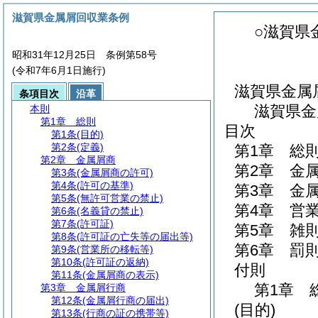
滋賀県金属屑回収業条例
○滋賀県
昭和31年12月25日 条例第58号
(令和7年6月1日施行)
滋賀県金属
条項目次
沿革
滋賀県金
本則
第1章
総則
目次
第1条
(目的)
第2条
(定義)
第1章
総
第2章
金属屑商
第2章
金
第3条
(金属屑商の許可)
第4条
(許可の基準)
第3章
金
第5条
(無許可営業の禁止)
第4章
営
第6条
(名義貸の禁止)
第7条
(許可証)
第5章
雑
第8条
(許可証の亡失等の届出等)
第6章
罰
第9条
(営業所の移転等)
第10条
(許可証の返納)
付則
第11条
(金属屑商の表示)
第1章
第3章
金属屑行商
第12条
(金属屑行商の届出)
(目的)
第13条
(行商の証の携帯等)