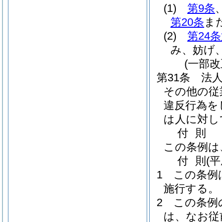
(1)
第9条
第20条
ま
(2)
第24
み、妨げ
(一部改
第31条
法
その他の従
違反行為を
は人に対し
付
則
この条例は
付
則
(
1
この条例
施行する。
2
この条例
は、なお従