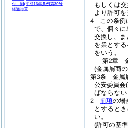
もしくは交
付 則
(平成16年条例第30号
経過措置
より許可を
4
この条例
で、個々に
交換し、ま
を業とする
をいう。
第2章
(金属屑商の
第3条
金属
公安委員会
ばならない
2
前項
の場
とするとき
い。
(許可の基準