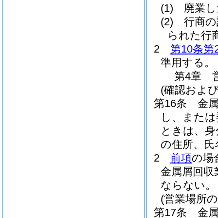
(1)
廃業し
(2)
行商の
られた行
2
第10条第
準用する。
第4章
(確認および
第16条
金
し、または
ときは、身
の住所、氏
2
前項
の場
金属屑回収
ならない。
(営業場所の
第17条
金