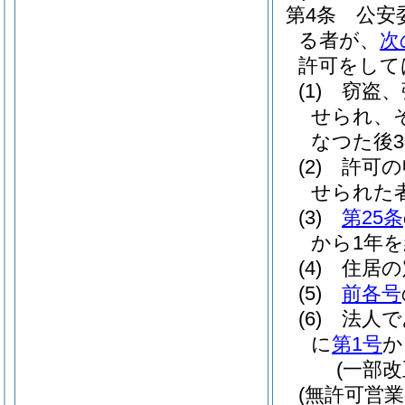
第4条
公安
る者が、
次
許可をして
(1)
窃盗、
せられ、
なつた後
(2)
許可の
せられた
(3)
第25条
から1年
(4)
住居の
(5)
前各号
(6)
法人で
に
第1号
か
(一部改
(無許可営業