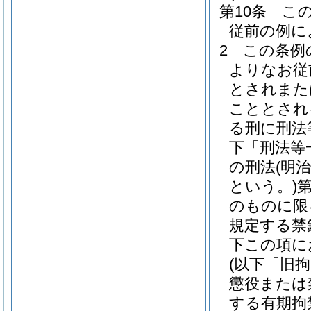
第10条
こ
従前の例に
2
この条例
よりなお従
とされまた
こととされ
る刑に刑法
下「刑法等
の刑法
(明
という。)
のものに限
規定する禁
下この項に
(以下「旧
懲役または
する有期拘