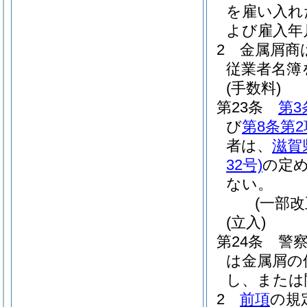
を雇い入れ
よび雇入年
2
金属屑商
従業者名簿
(手数料)
第23条
第3
び
第8条第2
者は、
滋賀
32号)
の定
ない。
(一部改
(立入)
第24条
警
は金属屑の
し、または
2
前項
の規