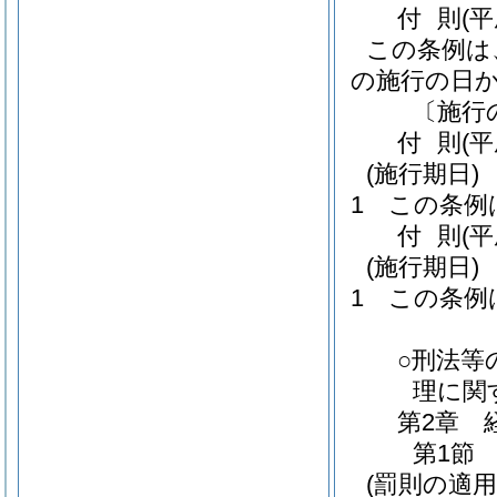
付
則
(
この条例は
の施行の日
〔施行
付
則
(
(施行期日)
1
この条例
付
則
(
(施行期日)
1
この条例
○刑法等
理に関
第2章
第1節
(罰則の適