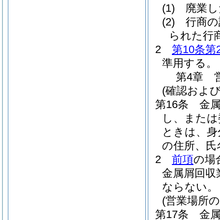
(1)
廃業し
(2)
行商の
られた行
2
第10条第
準用する。
第4章
(確認および
第16条
金
し、または
ときは、身
の住所、氏
2
前項
の場
金属屑回収
ならない。
(営業場所の
第17条
金