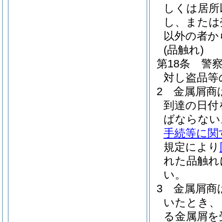
しくは居所
し、または
以外の者か
(品触れ)
第18条
警
対し盗品等
2
金属屑商
到達の日付
ばならない
手続等に関
規定により
れた品触れ
い。
3
金属屑商
いたとき、
る金属屑を