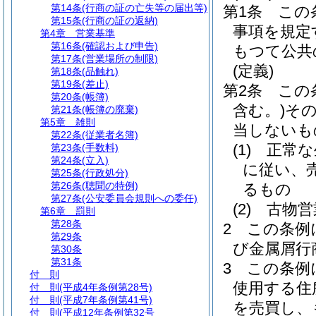
第14条
(行商の証の亡失等の届出等)
第1条
この
第15条
(行商の証の返納)
事項を規定
第4章
営業基準
第16条
(確認および申告)
もつて公共
第17条
(営業場所の制限)
(定義)
第18条
(品触れ)
第19条
(差止)
第2条
この
第20条
(帳簿)
含む。)
そ
第21条
(帳簿の廃棄)
第5章
雑則
当しないも
第22条
(従業者名簿)
(1)
正常な
第23条
(手数料)
第24条
(立入)
に従い、
第25条
(行政処分)
第26条
(聴聞の特例)
るもの
第27条
(公安委員会規則への委任)
(2)
古物営
第6章
罰則
第28条
2
この条例
第29条
び金属屑行
第30条
第31条
3
この条例
付 則
使用する住
付 則
(平成4年条例第28号)
付 則
(平成7年条例第41号)
を売買し、
付 則
(平成12年条例第32号