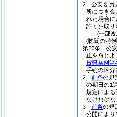
2
公安委員
所につき金
れた場合に
許可を取り
(一部改
(聴聞の特例
第26条
公
止を命じよ
賀県条例第4
手続の区分
2
前条
の規
の期日の1
規定による
なければな
3
前条
の規
公開により