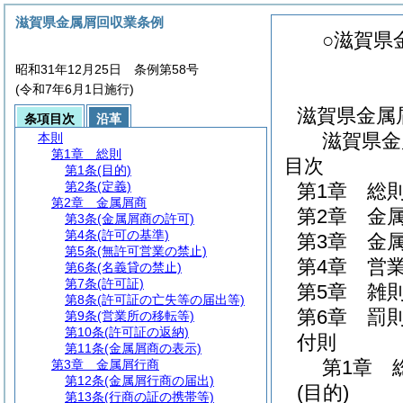
滋賀県金属屑回収業条例
○滋賀県
昭和31年12月25日 条例第58号
(令和7年6月1日施行)
滋賀県金属
条項目次
沿革
滋賀県金
本則
第1章
総則
目次
第1条
(目的)
第2条
(定義)
第1章
総
第2章
金属屑商
第2章
金
第3条
(金属屑商の許可)
第4条
(許可の基準)
第3章
金
第5条
(無許可営業の禁止)
第4章
営
第6条
(名義貸の禁止)
第7条
(許可証)
第5章
雑
第8条
(許可証の亡失等の届出等)
第6章
罰
第9条
(営業所の移転等)
第10条
(許可証の返納)
付則
第11条
(金属屑商の表示)
第1章
第3章
金属屑行商
第12条
(金属屑行商の届出)
(目的)
第13条
(行商の証の携帯等)