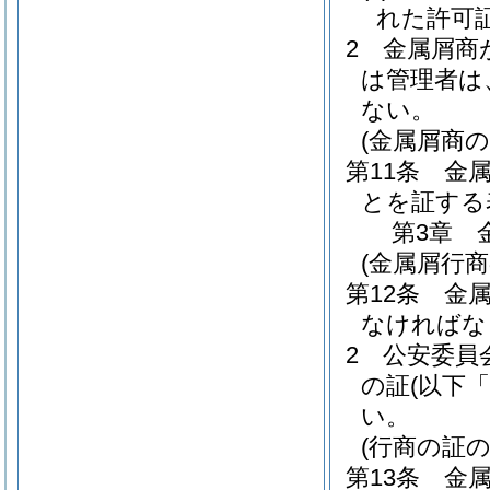
れた許可
2
金属屑商
は管理者は
ない。
(金属屑商の
第11条
金
とを証する
第3章
(金属屑行商
第12条
金
なければな
2
公安委員
の証
(以下
い。
(行商の証の
第13条
金