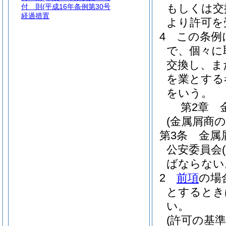
もしくは交
付 則
(平成16年条例第30号
経過措置
より許可を
4
この条例
で、個々に
交換し、ま
を業とする
をいう。
第2章
(金属屑商の
第3条
金属
公安委員会
ばならない
2
前項
の場
とするとき
い。
(許可の基準