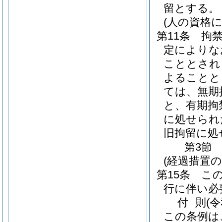
留とする。
(人の資格
第11条
拘
定によりな
こととされ
よることと
ては、無期
と、有期拘
に処せられ
旧拘留に処
第3節
(経過措置
第15条
こ
行に伴い必
付
則
(
この条例は