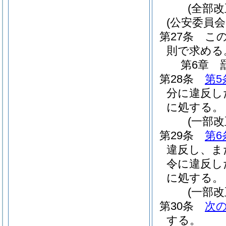
(全部改
(公安委員
第27条
こ
則で求める
第6章
第28条
第5
分に違反し
に処する。
(一部改
第29条
第6
違反し、ま
令に違反し
に処する。
(一部改
第30条
次
する。