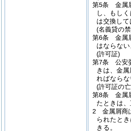
第5条
金属
し、もしく
は交換して
(名義貸の禁
第6条
金属
はならない
(許可証)
第7条
公安
きは、金属
ればならな
(許可証の
第8条
金属
たときは、
2
金属屑商
られたとき
きる。