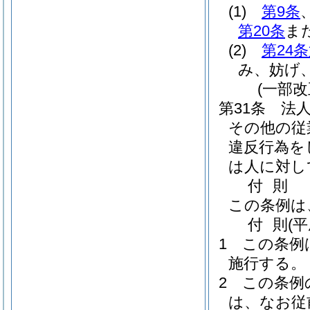
(1)
第9条
第20条
ま
(2)
第24
み、妨げ
(一部改
第31条
法
その他の従
違反行為を
は人に対し
付
則
この条例は
付
則
(
1
この条例
施行する。
2
この条例
は、なお従