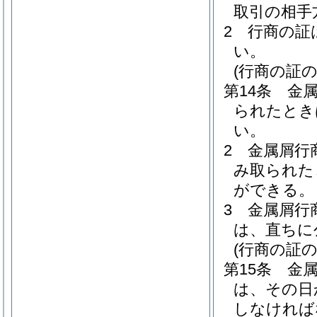
取引の相手
2
行商の証
い。
(行商の証
第14条
金
られたとき
い。
2
金属屑行
み取られた
ができる。
3
金属屑行
は、直ちに
(行商の証の
第15条
金
は、その日
しなければ