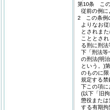
第10条
こ
従前の例に
2
この条例
よりなお従
とされまた
こととされ
る刑に刑法
下「刑法等
の刑法
(明
という。)
のものに限
規定する禁
下この項に
(以下「旧
懲役または
する有期拘