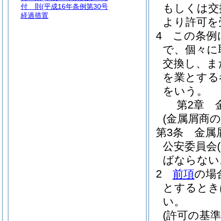
もしくは交
付 則
(平成16年条例第30号
経過措置
より許可を
4
この条例
で、個々に
交換し、ま
を業とする
をいう。
第2章
(金属屑商の
第3条
金属
公安委員会
ばならない
2
前項
の場
とするとき
い。
(許可の基準