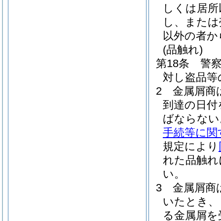
しくは居所
し、または
以外の者か
(品触れ)
第18条
警
対し盗品等
2
金属屑商
到達の日付
ばならない
手続等に関
規定により
れた品触れ
い。
3
金属屑商
いたとき、
る金属屑を