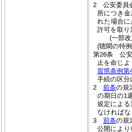
2
公安委員
所につき金
れた場合に
許可を取り
(一部改
(聴聞の特例
第26条
公
止を命じよ
賀県条例第4
手続の区分
2
前条
の規
の期日の1
規定による
なければな
3
前条
の規
公開により