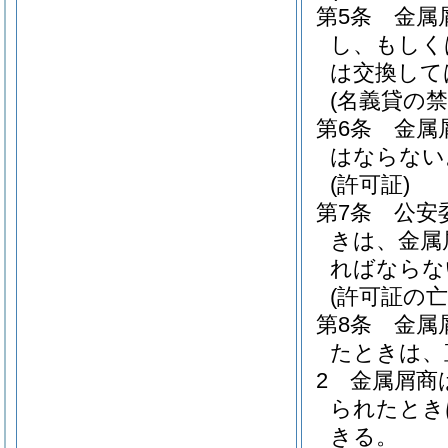
第5条
金属
し、もしく
は交換して
(名義貸の禁
第6条
金属
はならない
(許可証)
第7条
公安
きは、金属
ればならな
(許可証の
第8条
金属
たときは、
2
金属屑商
られたとき
きる。