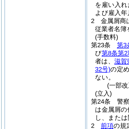
を雇い入れ
よび雇入年
2
金属屑商
従業者名簿
(手数料)
第23条
第3
び
第8条第2
者は、
滋賀
32号)
の定
ない。
(一部改
(立入)
第24条
警
は金属屑の
し、または
2
前項
の規