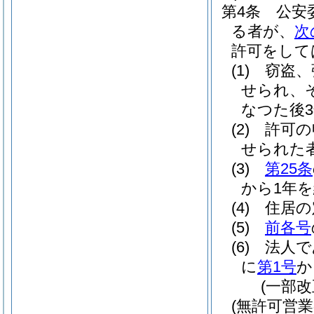
第4条
公安
る者が、
次
許可をして
(1)
窃盗、
せられ、
なつた後
(2)
許可の
せられた
(3)
第25条
から1年
(4)
住居の
(5)
前各号
(6)
法人で
に
第1号
か
(一部改
(無許可営業