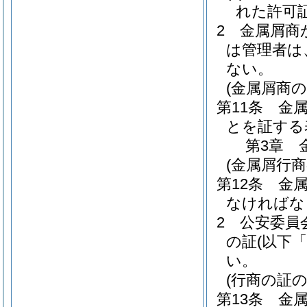
れた許可
2
金属屑商
は管理者は
ない。
(金属屑商の
第11条
金
とを証する
第3章
(金属屑行商
第12条
金
なければな
2
公安委員
の証
(以下
い。
(行商の証の
第13条
金