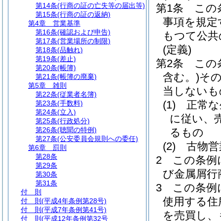
第14条
(行商の証の亡失等の届出等)
第1条
この
第15条
(行商の証の返納)
事項を規定
第4章
営業基準
第16条
(確認および申告)
もつて公共
第17条
(営業場所の制限)
(定義)
第18条
(品触れ)
第19条
(差止)
第2条
この
第20条
(帳簿)
含む。)
そ
第21条
(帳簿の廃棄)
第5章
雑則
当しないも
第22条
(従業者名簿)
(1)
正常な
第23条
(手数料)
第24条
(立入)
に従い、
第25条
(行政処分)
第26条
(聴聞の特例)
るもの
第27条
(公安委員会規則への委任)
(2)
古物営
第6章
罰則
第28条
2
この条例
第29条
び金属屑行
第30条
第31条
3
この条例
付 則
使用する住
付 則
(平成4年条例第28号)
付 則
(平成7年条例第41号)
を売買し、
付 則
(平成12年条例第32号