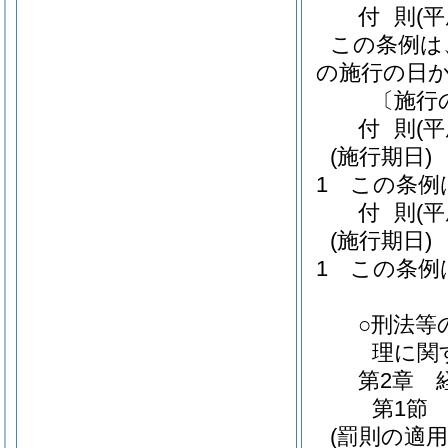
付
則
(
この条例は
の施行の日
〔施行
付
則
(
(施行期日)
1
この条例
付
則
(
(施行期日)
1
この条例
○刑法等
理に関
第2章
第1節
(罰則の適