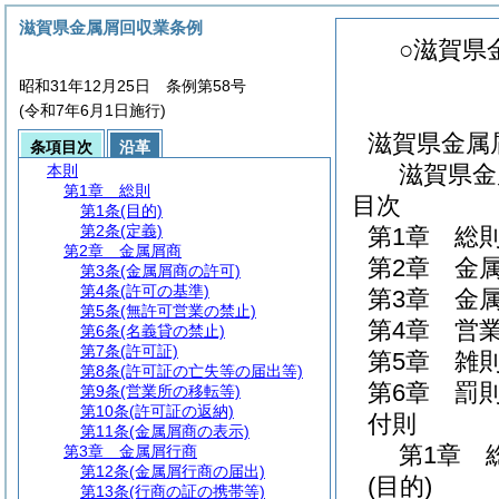
滋賀県金属屑回収業条例
○滋賀県
昭和31年12月25日 条例第58号
(令和7年6月1日施行)
滋賀県金属
条項目次
沿革
滋賀県金
本則
第1章
総則
目次
第1条
(目的)
第2条
(定義)
第1章
総
第2章
金属屑商
第2章
金
第3条
(金属屑商の許可)
第4条
(許可の基準)
第3章
金
第5条
(無許可営業の禁止)
第4章
営
第6条
(名義貸の禁止)
第7条
(許可証)
第5章
雑
第8条
(許可証の亡失等の届出等)
第6章
罰
第9条
(営業所の移転等)
第10条
(許可証の返納)
付則
第11条
(金属屑商の表示)
第1章
第3章
金属屑行商
第12条
(金属屑行商の届出)
(目的)
第13条
(行商の証の携帯等)