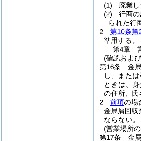
(1)
廃業し
(2)
行商の
られた行
2
第10条第
準用する。
第4章
(確認および
第16条
金
し、または
ときは、身
の住所、氏
2
前項
の場
金属屑回収
ならない。
(営業場所の
第17条
金