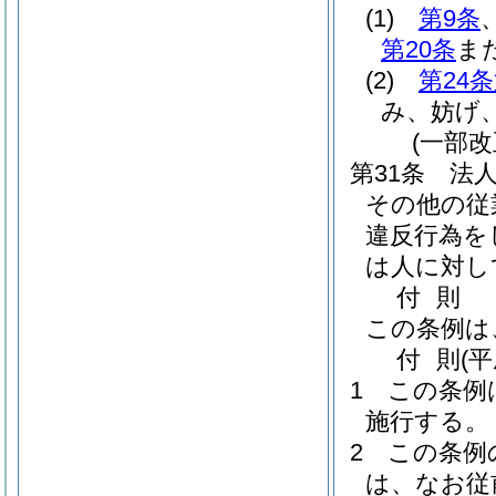
(1)
第9条
第20条
ま
(2)
第24
み、妨げ
(一部改
第31条
法
その他の従
違反行為を
は人に対し
付
則
この条例は
付
則
(
1
この条例
施行する。
2
この条例
は、なお従