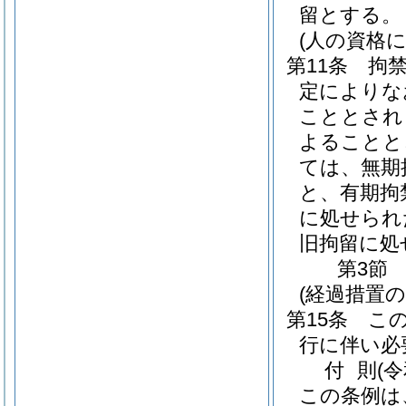
留とする。
(人の資格
第11条
拘
定によりな
こととされ
よることと
ては、無期
と、有期拘
に処せられ
旧拘留に処
第3節
(経過措置
第15条
こ
行に伴い必
付
則
(
この条例は