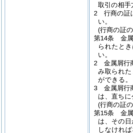
取引の相手
2
行商の証
い。
(行商の証
第14条
金
られたとき
い。
2
金属屑行
み取られた
ができる。
3
金属屑行
は、直ちに
(行商の証の
第15条
金
は、その日
しなければ