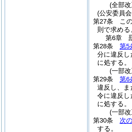
(全部改
(公安委員
第27条
こ
則で求める
第6章
第28条
第5
分に違反し
に処する。
(一部改
第29条
第6
違反し、ま
令に違反し
に処する。
(一部改
第30条
次
する。