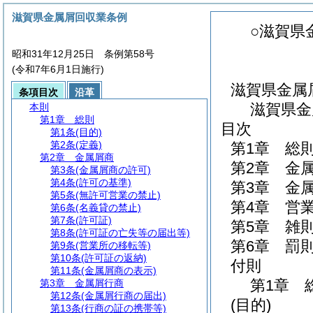
滋賀県金属屑回収業条例
○滋賀県
昭和31年12月25日 条例第58号
(令和7年6月1日施行)
滋賀県金属
条項目次
沿革
滋賀県金
本則
第1章
総則
目次
第1条
(目的)
第2条
(定義)
第1章
総
第2章
金属屑商
第2章
金
第3条
(金属屑商の許可)
第4条
(許可の基準)
第3章
金
第5条
(無許可営業の禁止)
第4章
営
第6条
(名義貸の禁止)
第7条
(許可証)
第5章
雑
第8条
(許可証の亡失等の届出等)
第6章
罰
第9条
(営業所の移転等)
第10条
(許可証の返納)
付則
第11条
(金属屑商の表示)
第1章
第3章
金属屑行商
第12条
(金属屑行商の届出)
(目的)
第13条
(行商の証の携帯等)