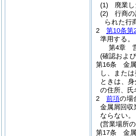
(1)
廃業し
(2)
行商の
られた行
2
第10条第
準用する。
第4章
(確認および
第16条
金
し、または
ときは、身
の住所、氏
2
前項
の場
金属屑回収
ならない。
(営業場所の
第17条
金