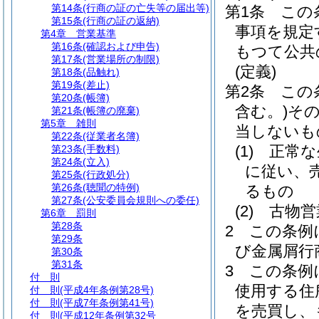
第14条
(行商の証の亡失等の届出等)
第1条
この
第15条
(行商の証の返納)
事項を規定
第4章
営業基準
第16条
(確認および申告)
もつて公共
第17条
(営業場所の制限)
(定義)
第18条
(品触れ)
第19条
(差止)
第2条
この
第20条
(帳簿)
含む。)
そ
第21条
(帳簿の廃棄)
第5章
雑則
当しないも
第22条
(従業者名簿)
(1)
正常な
第23条
(手数料)
第24条
(立入)
に従い、
第25条
(行政処分)
第26条
(聴聞の特例)
るもの
第27条
(公安委員会規則への委任)
(2)
古物営
第6章
罰則
第28条
2
この条例
第29条
び金属屑行
第30条
第31条
3
この条例
付 則
使用する住
付 則
(平成4年条例第28号)
付 則
(平成7年条例第41号)
を売買し、
付 則
(平成12年条例第32号