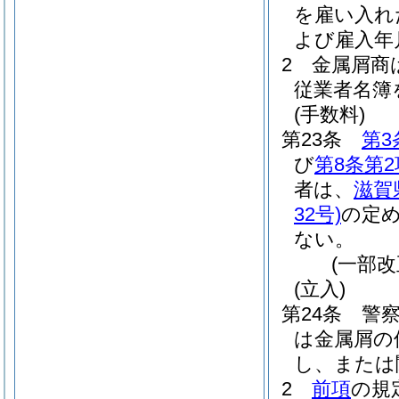
を雇い入れ
よび雇入年
2
金属屑商
従業者名簿
(手数料)
第23条
第3
び
第8条第2
者は、
滋賀
32号)
の定
ない。
(一部改
(立入)
第24条
警
は金属屑の
し、または
2
前項
の規