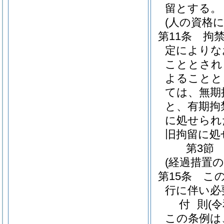
留とする。
(人の資格
第11条
拘
定によりな
こととされ
よることと
ては、無期
と、有期拘
に処せられ
旧拘留に処
第3節
(経過措置
第15条
こ
行に伴い必
付
則
(
この条例は