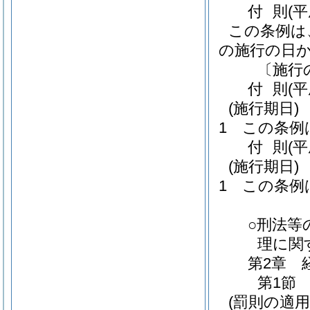
付
則
(
この条例は
の施行の日
〔施行
付
則
(
(施行期日)
1
この条例
付
則
(
(施行期日)
1
この条例
○刑法等
理に関
第2章
第1節
(罰則の適