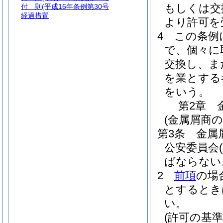
もしくは交
付 則
(平成16年条例第30号
経過措置
より許可を
4
この条例
で、個々に
交換し、ま
を業とする
をいう。
第2章
(金属屑商の
第3条
金属
公安委員会
ばならない
2
前項
の場
とするとき
い。
(許可の基準