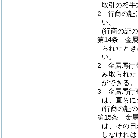
取引の相手
2
行商の証
い。
(行商の証
第14条
金
られたとき
い。
2
金属屑行
み取られた
ができる。
3
金属屑行
は、直ちに
(行商の証の
第15条
金
は、その日
しなければ