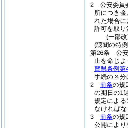
2
公安委員
所につき金
れた場合に
許可を取り
(一部改
(聴聞の特例
第26条
公
止を命じよ
賀県条例第4
手続の区分
2
前条
の規
の期日の1
規定による
なければな
3
前条
の規
公開により