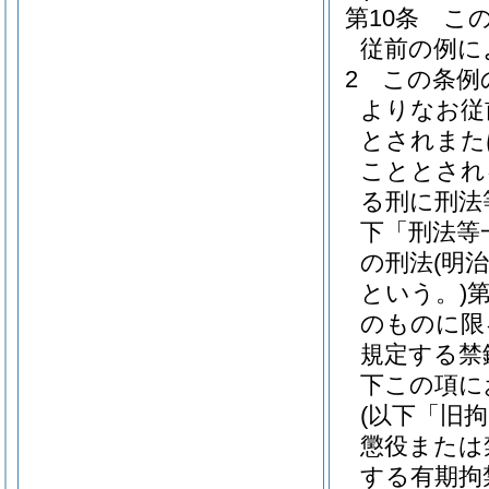
第10条
こ
従前の例に
2
この条例
よりなお従
とされまた
こととされ
る刑に刑法
下「刑法等
の刑法
(明
という。)
のものに限
規定する禁
下この項に
(以下「旧
懲役または
する有期拘