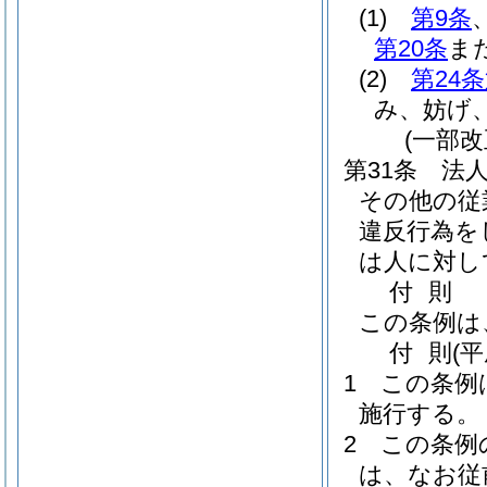
(1)
第9条
第20条
ま
(2)
第24
み、妨げ
(一部改
第31条
法
その他の従
違反行為を
は人に対し
付
則
この条例は
付
則
(
1
この条例
施行する。
2
この条例
は、なお従