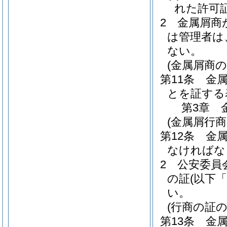
れた許可
2
金属屑商
は管理者は
ない。
(金属屑商の
第11条
金
とを証する
第3章
(金属屑行商
第12条
金
なければな
2
公安委員
の証
(以下
い。
(行商の証の
第13条
金