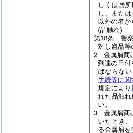
しくは居所
し、または
以外の者か
(品触れ)
第18条
警
対し盗品等
2
金属屑商
到達の日付
ばならない
手続等に関
規定により
れた品触れ
い。
3
金属屑商
いたとき、
る金属屑を