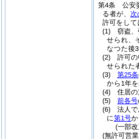
第4条
公安
る者が、
次
許可をして
(1)
窃盗、
せられ、
なつた後
(2)
許可の
せられた
(3)
第25条
から1年
(4)
住居の
(5)
前各号
(6)
法人で
に
第1号
か
(一部改
(無許可営業