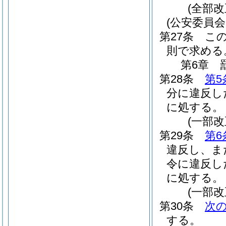
(全部改
(公安委員
第27条
こ
則で求める
第6章
第28条
第5
分に違反し
に処する。
(一部改
第29条
第6
違反し、ま
令に違反し
に処する。
(一部改
第30条
次
する。