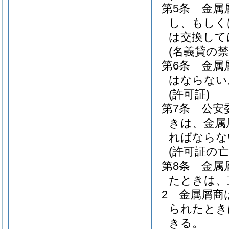
第5条
金属
し、もしく
は交換して
(名義貸の禁
第6条
金属
はならない
(許可証)
第7条
公安
きは、金属
ればならな
(許可証の
第8条
金属
たときは、
2
金属屑商
られたとき
きる。