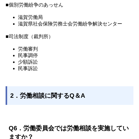
■個別労働紛争のあっせん
滋賀労働局
滋賀県社会保険労務士会労働紛争解決センター
■司法制度（裁判所）
労働審判
民事調停
少額訴訟
民事訴訟
2．労働相談に関するQ＆A
Q6．労働委員会では労働相談を実施してい
ますか？