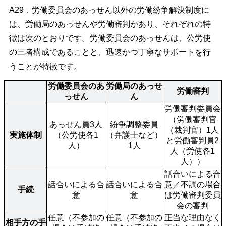
A29．労働委員会のあっせん以外の労働紛争解決制度に
は、労働局のあっせんや労働審判があり、それぞれの特
徴は次のとおりです。労働委員会のあっせんは、公労使
の三者構成であることと、迅速かつ丁寧なサポートを行
うことが特徴です。
労働委員会のあ
労働局のあっせ
労働審判
っせん
ん
労働審判委員会
（労働審判官
あっせん員3人
紛争調整委員
（裁判官）1人
実施体制
（公労使各1
（弁護士など）
と労働審判員2
人）
1人
人（労使各1
人））
話合いによる合
話合いによる合
話合いによる合
意／不調の場合
手続
意
意
は労働審判委員
会の審判
任意（不参加の
任意（不参加の
正当な理由なく
相手方の手