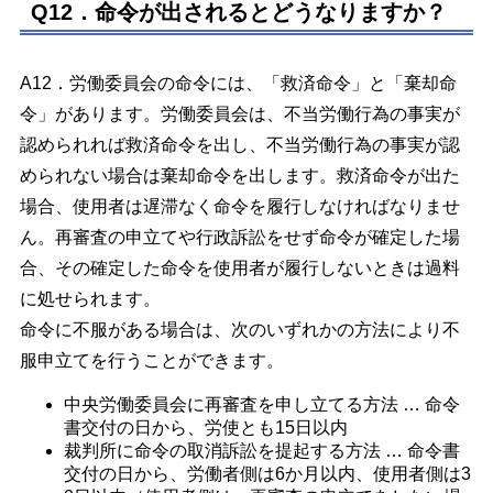
Q12．命令が出されるとどうなりますか？
A12．労働委員会の命令には、「救済命令」と「棄却命
令」があります。労働委員会は、不当労働行為の事実が
認められれば救済命令を出し、不当労働行為の事実が認
められない場合は棄却命令を出します。救済命令が出た
場合、使用者は遅滞なく命令を履行しなければなりませ
ん。再審査の申立てや行政訴訟をせず命令が確定した場
合、その確定した命令を使用者が履行しないときは過料
に処せられます。
命令に不服がある場合は、次のいずれかの方法により不
服申立てを行うことができます。
中央労働委員会に再審査を申し立てる方法 … 命令
書交付の日から、労使とも15日以内
裁判所に命令の取消訴訟を提起する方法 … 命令書
交付の日から、労働者側は6か月以内、使用者側は3