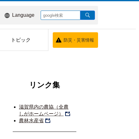
Language
トピック
防災・災害情報
リンク集
滋賀県内の農協（全農
しがホームページ）
農林水産省