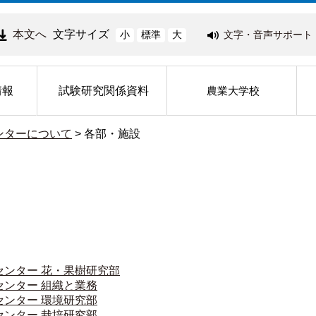
本文へ
文字サイズ
文字・音声サポート
小
標準
大
情報
試験研究関係資料
農業大学校
ンターについて
>
各部・施設
センター 花・果樹研究部
センター 組織と業務
センター 環境研究部
センター 栽培研究部