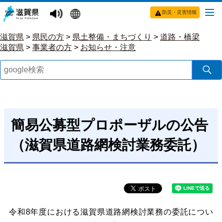
防災・災害情報
滋賀県
>
県民の方
>
県土整備・まちづくり
>
道路・橋梁
滋賀県
>
事業者の方
>
お知らせ・注意
簡易公募型プロポーザルの公告
（滋賀県道路網検討業務委託）
令和8年度における滋賀県道路網検討業務の委託につい