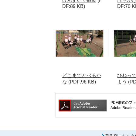
けんすいで振動
(P
ひざか
DF:89 KB)
DF:70 K
どこまでとべるか
ひねっ
な
(PDF:96 KB)
よう
(PD
PDF形式のファ
Adobe R