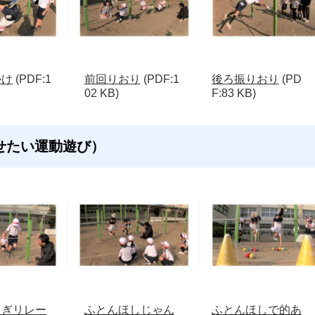
かけ
(PDF:1
前回りおり
(PDF:1
後ろ振りおり
(PD
02 KB)
F:83 KB)
せたい運動遊び）
こぎリレー
ふとんほしじゃん
ふとんほしで的あ