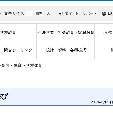
へ
文字サイズ
La
文字・音声サポート
小
標準
大
学校教育
生涯学習・社会教育・家庭教育
入試
・問合せ・リンク
統計・資料・各種様式
>
保健・体育
>
学校体育
遊び
2023年8月31