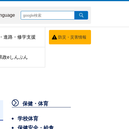
nguage
・進路・修学支援
防災・災害情報
県政eしんぶん
保健・体育
日
学校体育
保健安全・給食