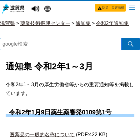
防災・災害情報
滋賀県
>
薬業技術振興センター
>
通知集
>
令和2年通知集
通知集 令和2年1～3月
令和2年1～3月の厚生労働省等からの重要通知等を掲載し
ています。
令和2年1月9日薬生薬審発0109第1号
医薬品の一般的名称について
(PDF:422 KB)