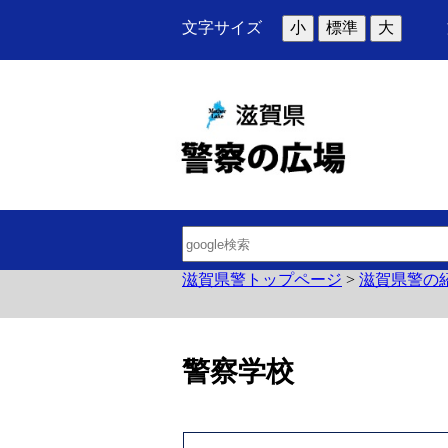
文字サイズ
小
標準
大
滋賀県警トップページ
>
滋賀県警の
警察学校