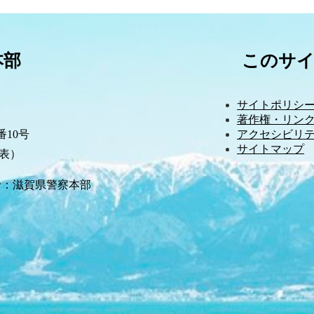
本部
このサ
サイトポリシ
著作権・リンク
10号
アクセシビリ
サイトマップ
（代表）
せ：滋賀県警察本部