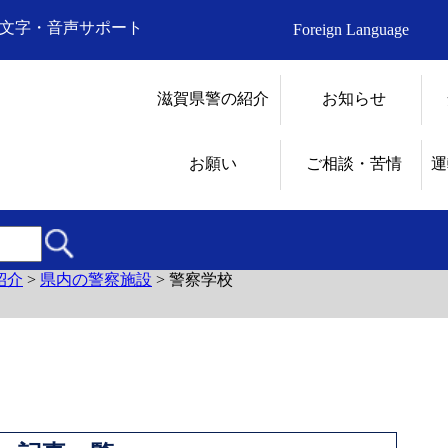
文字・音声サポート
Foreign Language
滋賀県警の紹介
お知らせ
お願い
ご相談・苦情
運
紹介
>
県内の警察施設
>
警察学校