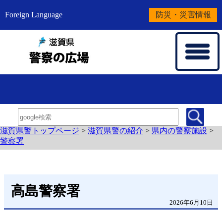
Foreign Language
防災・災害情報
滋賀県警トップページ
>
滋賀県警の紹介
>
県内の警察施設
>
警察署
高島警察署
2026年6月10日