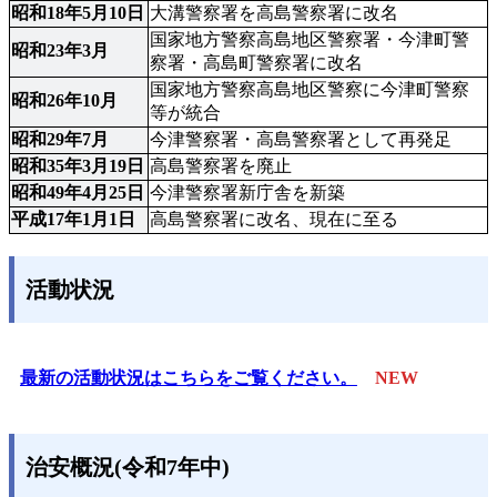
昭和18年5月10日
大溝警察署を高島警察署に改名
国家地方警察高島地区警察署・今津町警
昭和23年3月
察署・高島町警察署に改名
国家地方警察高島地区警察に今津町警察
昭和26年10月
等が統合
昭和29年7月
今津警察署・高島警察署として再発足
昭和35年3月19日
高島警察署を廃止
昭和49年4月25日
今津警察署新庁舎を新築
平成17年1月1日
高島警察署に改名、現在に至る
活動状況
最新の活動状況はこちらをご覧ください。
NEW
治安概況(令和7年中)