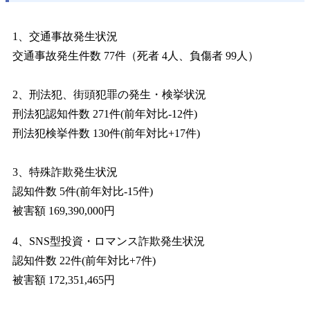
1、交通事故発生状況
交通事故発生件数 7
7
件（死者
4
人、負傷者
99
人）
2、刑法犯、街頭犯罪の発生・検挙状況
刑法犯認知件数
271
件(前年対比-12件)
刑法犯検挙件数
130
件(前年対比
+17
件)
3、特殊詐欺発生状況
認知件数 5件(前年対比-15件)
被害額
169,390,000
円
4、SNS型投資・ロマンス詐欺発生状況
認知件数 22件(前年対比+7件)
被害額
172,351,465
円