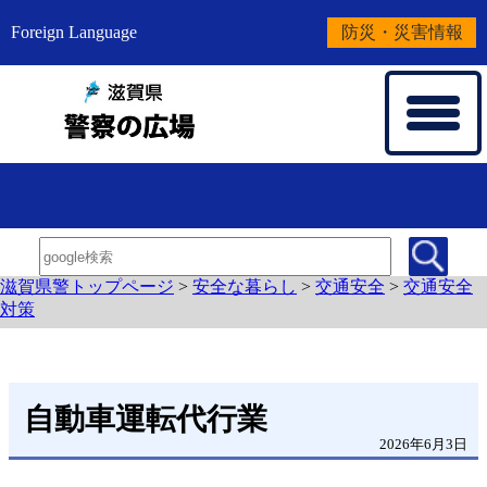
Foreign Language
防災・災害情報
滋賀県警トップページ
>
安全な暮らし
>
交通安全
>
交通安全
対策
自動車運転代行業
2026年6月3日