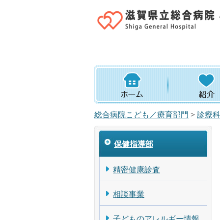
総合病院こども／療育部門
>
診療
保健指導部
精密健康診査
相談事業
子どものアレルギー情報