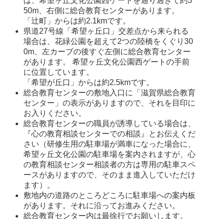
は、希望ヶ丘文化公園西ゲートを通り過ぎて約3
50m、右側に総合教育センターがあります。

「辻町」からは約2.1kmです。 
県道27号線「希望ヶ丘口」交差点から来られる
場合は、花緑公園を超えて2つの陸橋をくぐり30
0m、左カーブの後すぐ左側に総合教育センター
があります。 希望ヶ丘文化公園西ゲートの手前
に位置しています。

「希望が丘口」からは約2.5kmです。
総合教育センターの敷地入口に「滋賀県総合教育
センター」の表示がありますので、それを目印に
お入りください。 
総合教育センターの職員が誘導している場合は、
『心の教育相談センターでの相談』とお伝えくだ
さい（研修生用の駐車場が満車になった場合に、
希望ヶ丘文化公園の駐車場を案内されますが、心
の教育相談センター相談者の方は専用の駐車スペ
ースがありますので、そのまま進入していただけ
ます）。 
敷地内の道路のところどころに駐車場への案内板
があります。それに沿ってお進みください。 
総合教育センター内は最徐行でお願いします。 