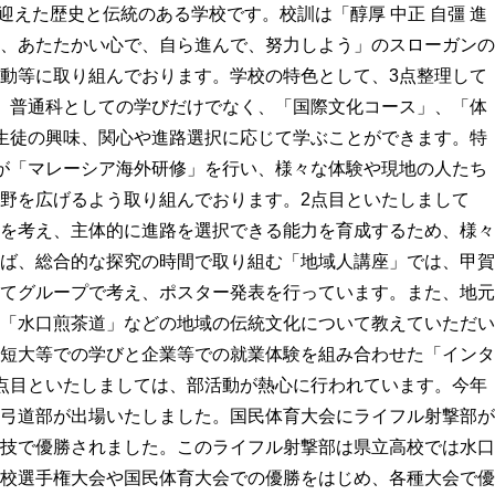
を迎えた歴史と伝統のある学校です。校訓は「醇厚 中正 自彊 進
、あたたかい心で、自ら進んで、努力しよう」のスローガンの
動等に取り組んでおります。
学校の特色として、3点整理して
、普通科としての学びだけでなく、「国際文化コース」、「体
生徒の興味、関心や進路選択に応じて学ぶことができます。特
が「マレーシア海外研修」を行い、様々な体験や現地の人たち
野を広げるよう取り組んでおります。
2点目といたしまして
を考え、主体的に進路を選択できる能力を育成するため、様々
ば、総合的な探究の時間で取り組む「地域人講座」では、甲賀
てグループで考え、ポスター発表を行っています。また、地元
「水口煎茶道」などの地域の伝統文化について教えていただい
短大等での学びと企業等での就業体験を組み合わせた「インタ
点目といたしましては、部活動が熱心に行われています。今年
弓道部が出場いたしました。国民体育大会にライフル射撃部が
技で優勝されました。このライフル射撃部は県立高校では水口
校選手権大会や国民体育大会での優勝をはじめ、各種大会で優