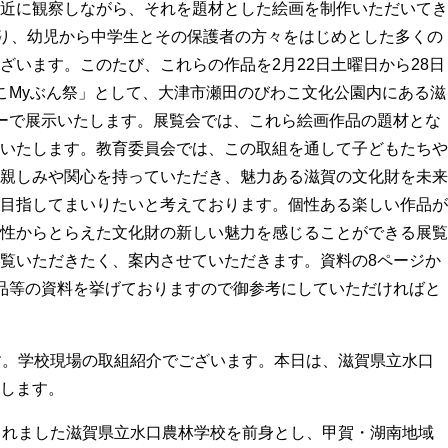
近に観察しながら、それを題材とした絵画を制作いただいてき
あり、幼児から中学生とその保護者の方々をはじめとした多くの
ざいます。
このたび、これらの作品を2月22日土曜日から28日
こMyぶん祭」として、大津市瀬田のびわこ文化公園内にある滋
ーで展示いたします。展覧会では、これら絵画作品の題材とな
いたします。
教育委員会では、この取組を通して子どもたちや
親しみや関心を持っていただき、魅力ある滋賀の文化財を未来
目指してまいりたいと考えております。
個性ある楽しい作品が
性からとらえた文化財の新しい魅力を感じることができる展覧
覧いただきたく、案内させていただきます。資料の8ページか
品等の資料を挙げておりますので御参考にしていただければと
す。学校現場の取組紹介でございます。本日は、滋賀県立水口
します。
されました滋賀県立水口農林学校を前身とし、甲賀・湖南地域