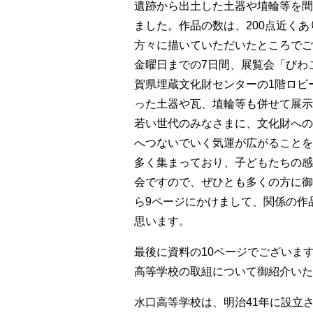
遺跡から出土した土器や埴輪等を間
ました。作品の数は、200点近く
方々に描いていただいたところでご
金曜日までの7日間、展覧会「びわ
賀県埋蔵文化財センターの1階ロビ
った土器や瓦、埴輪等も併せて展示
若い世代のみなさまに、文化財への
へつないでいく気運が広がることを
多く集まっており、子どもたちの感
会ですので、ぜひとも多くの方に御
ら9ページにかけまして、関係の作
思います。
最後に資料の10ページでございま
高等学校の取組について御紹介いた
水口高等学校は、明治41年に設立