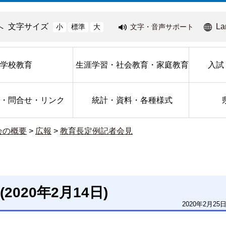
へ
文字サイズ
La
文字・音声サポート
小
標準
大
学校教育
生涯学習・社会教育・家庭教育
入試
・問合せ・リンク
統計・資料・各種様式
会の概要
>
広報
>
教育長定例記者会見
020年2月14日)
2020年2月25