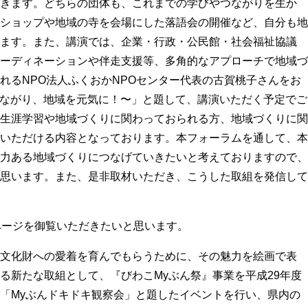
きます。どちらの団体も、これまでの学びやつながりを生か
ショップや地域の寺を会場にした落語会の開催など、自分も地
ます。
また、講演では、企業・行政・公民館・社会福祉協議
ーディネーションや伴走支援等、多角的なアプローチで地域づ
れるNPO法人ふくおかNPOセンター代表の古賀桃子さんをお
びつながり、地域を元気に！〜」と題して、講演いただく予定でご
生涯学習や地域づくりに関わっておられる方、地域づくりに関
いただける内容となっております。
本フォーラムを通して、本
力ある地域づくりにつなげていきたいと考えておりますので、
思います。
また、是非取材いただき、こうした取組を発信して
ページを御覧いただきたいと思います。
文化財への愛着を育んでもらうために、その魅力を絵画で表
る新たな取組として、『びわこMyぶん祭』事業を平成29年度
「Myぶんドキドキ観察会」と題したイベントを行い、県内の