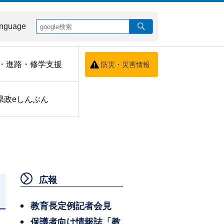
nguage
・進路・修学支援
防災・災害情報
県政eしんぶん
広報
日
教育長定例記者会見
保護者向け情報誌「教