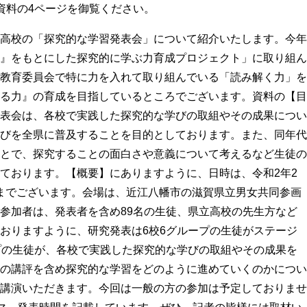
資料の4ページを御覧ください。
高校の「探究的な学習発表会」について紹介いたします。
今年
』をもとにした探究的に学ぶ力育成プロジェクト」に取り組ん
教育委員会で特に力を入れて取り組んでいる「読み解く力」を
る力』の育成を目指しているところでございます。
資料の【目
表会は、各校で実践した探究的な学びの取組やその成果につい
びを全県に普及することを目的としております。また、同年代
とで、探究することの面白さや意義について考えるなど生徒の
ております。
【概要】にありますように、日時は、令和2年2
6時までございます。会場は、近江八幡市の滋賀県立男女共同参画
参加者は、発表者を含め89名の生徒、県立高校の先生方など
おりますように、研究発表は6校6グループの生徒がステージ
プの生徒が、各校で実践した探究的な学びの取組やその成果を
の講評を含め探究的な学習をどのように進めていくのかについ
講演いただきます。
今回は一般の方の参加は予定しておりませ