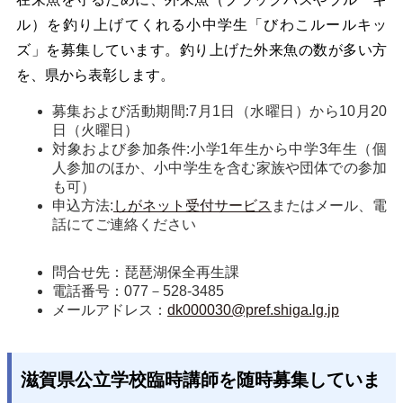
ル）を釣り上げてくれる小中学生「びわこルールキッ
ズ」を募集しています。釣り上げた外来魚の数が多い方
を、県から表彰します。
募集および活動期間:7月1日（水曜日）から10月20
日（火曜日）
対象および参加条件:小学1年生から中学3年生（個
人参加のほか、小中学生を含む家族や団体での参加
も可）
申込方法:
しがネット受付サービス
またはメール、電
話にてご連絡ください
問合せ先：琵琶湖保全再生課
電話番号：077－528-3485
メールアドレス：
dk000030@pref.shiga.lg.jp
滋賀県公立学校臨時講師を随時募集していま