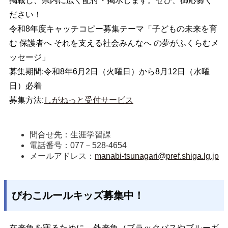
掲載し、県内に広く配付・掲示します。ぜひ、御応募く
ださい！
令和8年度キャッチコピー募集テーマ「子どもの未来を育
む 保護者へ それを支える社会みんなへ の夢がふくらむメ
ッセージ」
募集期間:令和8年6月2日（火曜日）から8月12日（水曜
日）必着
募集方法:
しがねっと受付サービス
問合せ先：生涯学習課
電話番号：077－528-4654
メールアドレス：
manabi-tsunagari@pref.shiga.lg.jp
びわこルールキッズ募集中！
在来魚を守るために、外来魚（ブラックバスやブルーギ