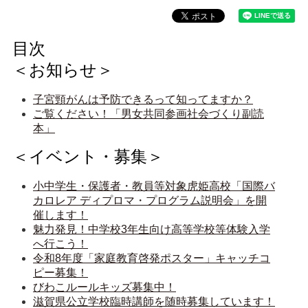
目次
＜お知らせ＞
子宮頸がんは予防できるって知ってますか？
ご覧ください！「男女共同参画社会づくり副読
本」
＜イベント・募集＞
小中学生・保護者・教員等対象虎姫高校「国際バ
カロレア ディプロマ・プログラム説明会」を開
催します！
魅力発見！中学校3年生向け高等学校等体験入学
へ行こう！
令和8年度「家庭教育啓発ポスター」キャッチコ
ピー募集！
びわこルールキッズ募集中！
滋賀県公立学校臨時講師を随時募集しています！