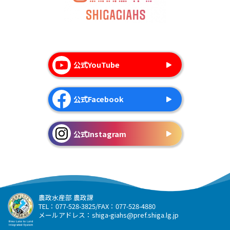
公式YouTube
公式Facebook
公式Instagram
農政水産部 農政課
TEL：077-528-3825/FAX：077-528-4880
メールアドレス：
shiga-giahs@pref.shiga.lg.jp