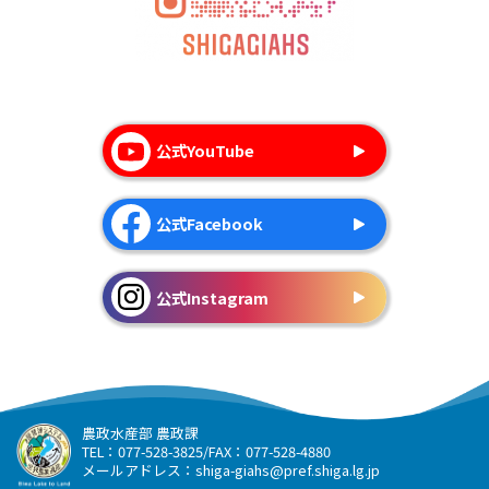
公式YouTube
公式Facebook
公式Instagram
農政水産部 農政課
TEL：077-528-3825/FAX：077-528-4880
メールアドレス：
shiga-giahs@pref.shiga.lg.jp