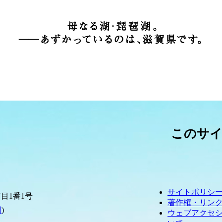
このサ
サイトポリシ
目1番1号
著作権・リン
図
)
ウェブアクセ