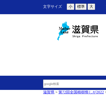
文字サイズ
小
標準
大
滋賀県
>
第72回全国植樹祭しが2022