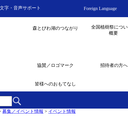
文字・音声サポート
Foreign Language
全国植樹祭につい
森とびわ湖のつながり
概要
協賛／ロゴマーク
招待者の方へ
皆様へのおもてなし
>
募集／イベント情報
>
イベント情報