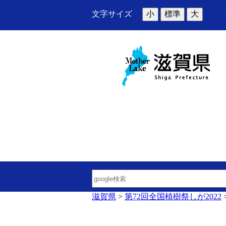
文字サイズ
小
標準
大
滋賀県
>
第72回全国植樹祭しが2022