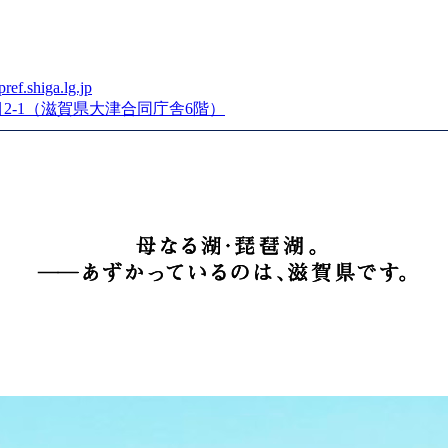
ef.shiga.lg.jp
丁目2-1（滋賀県大津合同庁舎6階）