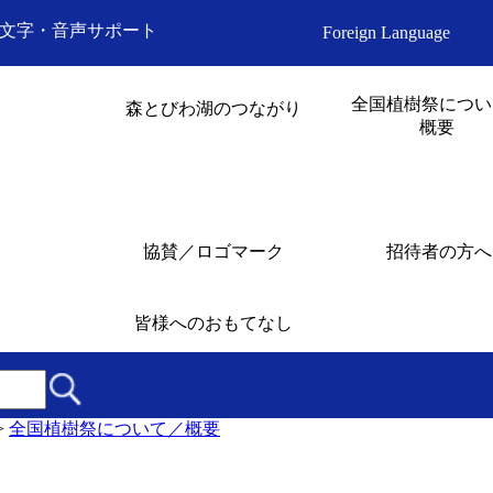
文字・音声サポート
Foreign Language
全国植樹祭につい
森とびわ湖のつながり
概要
協賛／ロゴマーク
招待者の方へ
皆様へのおもてなし
>
全国植樹祭について／概要