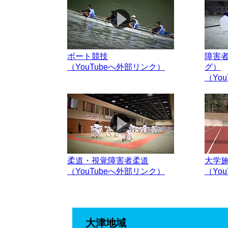
ボート競技
障害
（YouTubeへ外部リンク）
グ）
（Yo
柔道・視覚障害者柔道
大学
（YouTubeへ外部リンク）
（Yo
大津地域