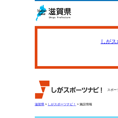
しがス
スポー
滋賀県
>
しがスポーツナビ！
>
施設情報