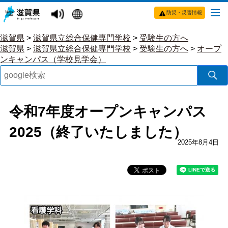
防災・災害情報
滋賀県
>
滋賀県立総合保健専門学校
>
受験生の方へ
滋賀県
>
滋賀県立総合保健専門学校
>
受験生の方へ
>
オープ
ンキャンパス（学校見学会）
令和7年度オープンキャンパス
2025（終了いたしました）
2025年8月4日