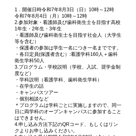
1．開催日時
令和7年8月3日（日）10時～12時

令和7年8月4日（月）10時～12時
2.参加対象
・看護師及び歯科衛生士を目指す高校
1年生・2年生・3年生

・看護師及び歯科衛生士を目指す社会人（大学生
等を含む）

・保護者の参加は学生一名につき一名までです。

・各日定員(保護者含む）:看護学科160人＋歯科
衛生学科50人
3.プログラム
・学校説明（学校、入試、奨学金制
度など）

・学科説明（看護学科、歯科衛生学科）

・在学生の話

・キャンパスツアー

・個別相談など

＊プログラムは学科ごとに実施しますので、同一
日に両学科のオープンキャンパスに参加すること
はできません。
4.申し込み方法
下記のQRコード、もしくはリン
クよりお申し込みください。