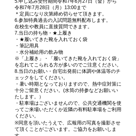
5.申し込み受付期間
令和7年6月27日（金）から
令和7年7月28日（月）13:00まで

＊定員になり次第締め切らせて頂きます。
6.参加特典
過去の入試問題無料配布します。

7.当日の持ち物
・★上履き

・★履いてきた靴を入れておく袋

・筆記用具

・水分補給用の飲み物

※「上履き」・「履いてきた靴を入れておく袋」
を忘れてこられる方が多いのでご注意ください。
8.当日のお願い
・自宅出発前に体調や体温等のチ
ェックをしてください。

・暑い時期となっておりますので、熱中症対策に
十分ご留意ください。(水筒の持参などお願いい
たします。）

・駐車場はございませんので、公共交通機関を使
ってご来場いただくか近隣の有料駐車場をご利用
ください。

※同意を頂いたうえで、広報用の写真を撮影させ
て頂くことがございます。ご協力をお願いしま
す。