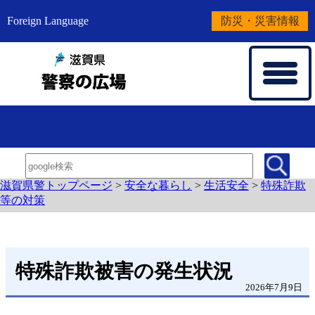
Foreign Language
防災・災害情報
滋賀県警トップページ
>
安全な暮らし
>
生活安全
>
特殊詐欺
等の対策
特殊詐欺被害の発生状況
2026年7月9日